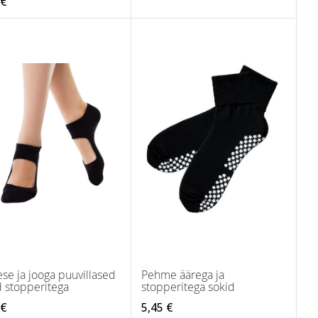
 €
ese ja jooga puuvillased
Pehme äärega ja
d stopperitega
stopperitega sokid
 €
5,45 €