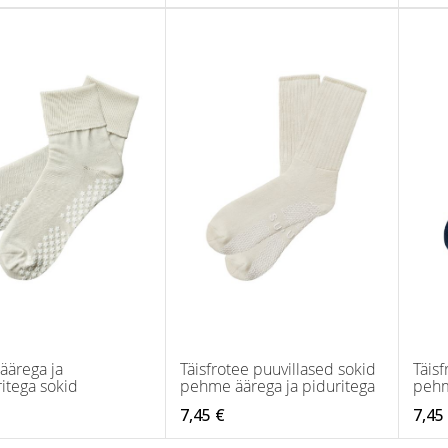
äärega ja
Täisfrotee puuvillased sokid
Täisf
itega sokid
pehme äärega ja piduritega
pehm
7,45 €
7,45