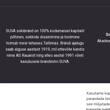
et
saada
10%
allahind
esimese
tellimus
SUVA sokibränd on 100% kodumaisel kapitalil
ning
S
põhinev, sokkide disainimine ja tootmine
olla
Akadeem
toimub meie tehases Tallinnas. Brändi ajalugu
kursis
saab alguse aastast 1919, mil ettevõte kandis
uusimat
toodete
nime AS Rauaniit ning alles aastal 1991 võeti
eripakk
kasutusele brändinimi SUVA.
ja
uudiste
Kasutame küps
parandada tei
see mõjutada
küpsiste polii