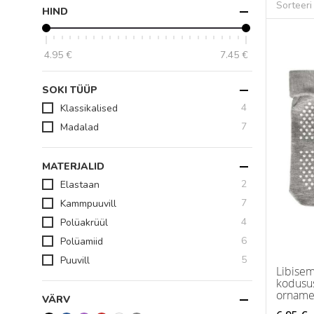
Sorteeri
HIND
4.95 €
7.45 €
SOKI TÜÜP
toodet
4
Klassikalised
toodet
7
Madalad
MATERJALID
toodet
2
Elastaan
toodet
7
Kammpuuvill
toodet
4
Polüakrüül
toodet
6
Polüamiid
toodet
5
Puuvill
Libisem
kodusu
orname
VÄRV