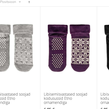
Positsioon
isvastased soojad
Libisemisvastased soojad
Libi
ssid Etno
kodusussid Etno
kodu
ndiga
ornamendiga
orna