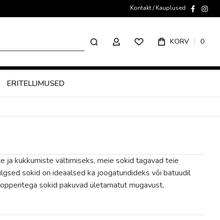
Kontakt / Kauplused
faceboo
inst
Otsing
KORV
0
MINU KONTO
ERITELLIMUSED
te ja kukkumiste vältimiseks, meie sokid tagavad teie
külgsed sokid on ideaalsed ka joogatundideks või batuudil
stopperitega sokid pakuvad ületamatut mugavust,