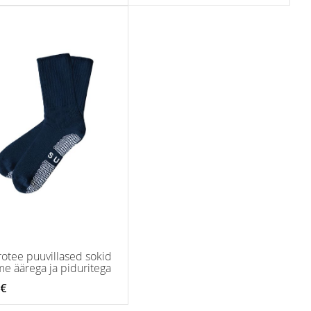
rotee puuvillased sokid
e äärega ja piduritega
 €