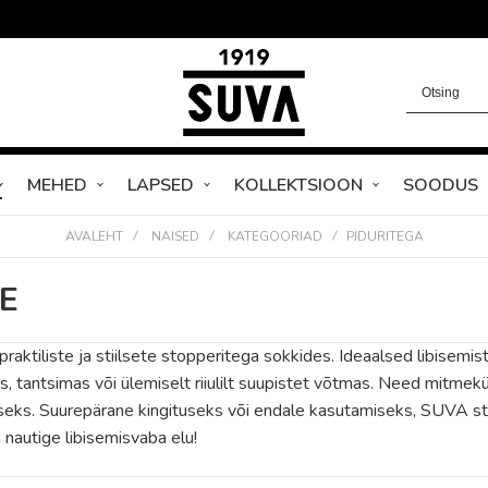
MEHED
LAPSED
KOLLEKTSIOON
SOODUS
AVALEHT
NAISED
KATEGOORIAD
PIDURITEGA
E
aktiliste ja stiilsete stopperitega sokkides. Ideaalsed libisemis
is, tantsimas või ülemiselt riiulilt suupistet võtmas. Need mitme
miseks. Suurepärane kingituseks või endale kasutamiseks, SUVA 
 nautige libisemisvaba elu!