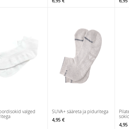
6,95 €
6,95
ordisokid valged
SUVA+ sääreta ja piduritega
Pilat
itega
soki
4,95 €
4,95