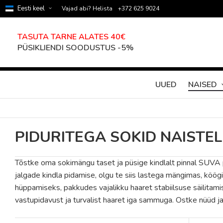
Eesti keel
Vajad abi? Helista
+372 625 9024
TASUTA TARNE ALATES 40€
PÜSIKLIENDI SOODUSTUS -5%
UUED
NAISED
PIDURITEGA SOKID NAISTEL
Tõstke oma sokimängu taset ja püsige kindlalt pinnal SUVA pr
jalgade kindla pidamise, olgu te siis lastega mängimas, köög
hüppamiseks, pakkudes vajalikku haaret stabiilsuse säilita
vastupidavust ja turvalist haaret iga sammuga. Ostke nüüd ja