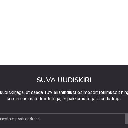
SUVA UUDISKIRI
 uudiskirjaga, et saada 10% allahindlust esimeselt tellimuselt nin
kursis uusimate toodetega, eripakkumistega ja uudistega.
jaga,