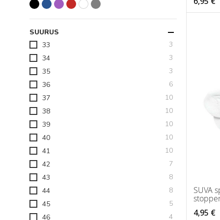
6,95 €
SUURUS
toodet
3
33
toodet
3
34
toodet
3
35
toodet
6
36
toodet
10
37
toodet
10
38
toodet
10
39
toodet
10
40
toodet
10
41
toodet
7
42
toodet
8
43
SUVA sp
toodet
8
44
stopper
toodet
5
45
4,95 €
toodet
4
46