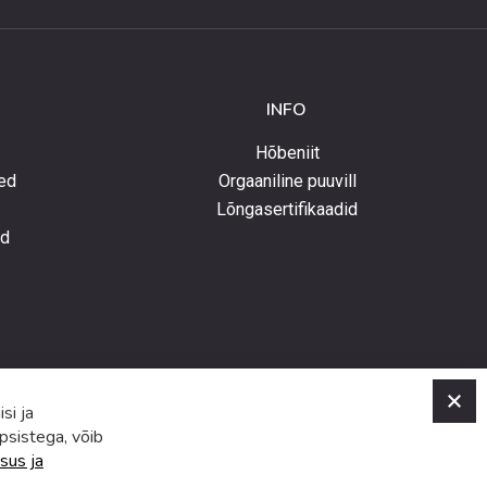
INFO
Hõbeniit
ed
Orgaaniline puuvill
Lõngasertifikaadid
ed
C
si ja
psistega, võib
sus ja