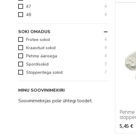
toodet
4
47
toodet
4
48
SOKI OMADUS
toodet
4
Frotee sokid
toodet
4
Kraasitud sokid
toodet
4
Pehme äärisega
toodet
3
Spordisokid
toodet
7
Stopperitega sokid
MINU SOOVINIMEKIRI
Soovinimekirjas pole ühtegi toodet.
Pehme 
stopper
5,45 €