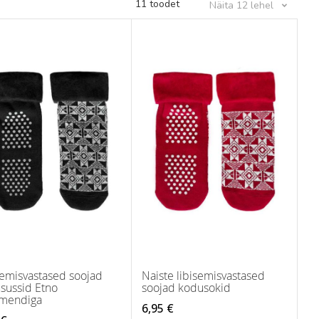
11
toodet
Näita
12
lehel
semisvastased soojad
Naiste libisemisvastased
sussid Etno
soojad kodusokid
mendiga
6,95 €