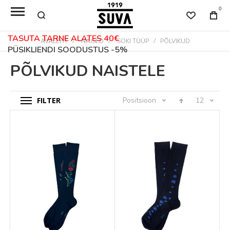
0
TASUTA TARNE ALATES 40€
AVALEHT
NAISED
SOKI TÜÜP
PÕLVIKUD
PÜSIKLIENDI SOODUSTUS -5%
PÕLVIKUD NAISTELE
FILTER
Positsioon
12