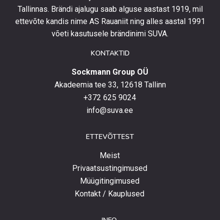
Tallinnas. Brändi ajalugu saab alguse aastast 1919, mil
toodetega,
eripakkumistega
ettevõte kandis nime AS Rauaniit ning alles aastal 1991
ja
võeti kasutusele brändinimi SUVA.
uudistega.
KONTAKTID
Sockmann Group OÜ
Akadeemia tee 33, 12618 Tallinn
+372 625 9024
info@suva.ee
ETTEVÕTTEST
Meist
Privaatsustingimused
Müügitingimused
Kontakt / Kauplused