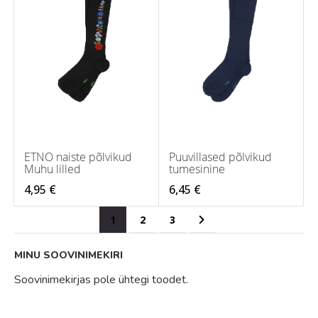
ETNO naiste põlvikud
Puuvillased põlvikud
Muhu lilled
tumesinine
4,95 €
6,45 €
Page
You're currently reading page
Page
Page
Page
Järgmine
1
2
3
MINU SOOVINIMEKIRI
Soovinimekirjas pole ühtegi toodet.