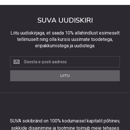
SUVA UUDISKIRI
Liitu uudiskirjaga, et saada 10% allahindlust esimeselt
tellimuselt ning olla kursis uusimate toodetega,
eripakkumistega ja uudistega.
Liitu
uudiskirjaga,
et
LIITU
saada
10%
allahindlust
esimeselt
tellimuselt
ning
olla
SUVA sokibränd on 100% kodumaisel kapitalil põhinev,
kursis
sokkide disainimine ja tootmine toimub meie tehases
uusimate