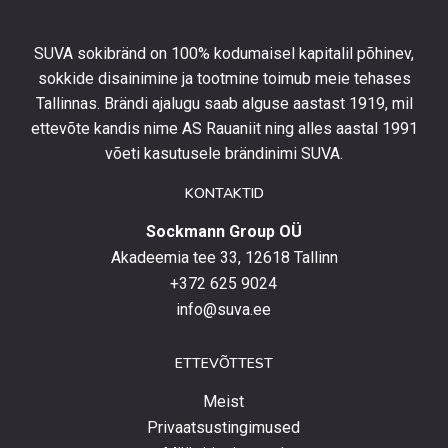
ning
olla
SUVA sokibränd on 100% kodumaisel kapitalil põhinev,
kursis
sokkide disainimine ja tootmine toimub meie tehases
uusimate
Tallinnas. Brändi ajalugu saab alguse aastast 1919, mil
toodetega,
eripakkumistega
ettevõte kandis nime AS Rauaniit ning alles aastal 1991
ja
võeti kasutusele brändinimi SUVA.
uudistega.
KONTAKTID
Sockmann Group OÜ
Akadeemia tee 33, 12618 Tallinn
+372 625 9024
info@suva.ee
ETTEVÕTTEST
Meist
Privaatsustingimused