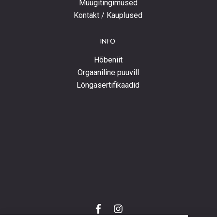
Müügitingimused
Kontakt / Kauplused
INFO
Hõbeniit
Orgaaniline puuvill
Lõngasertifikaadid
f
i