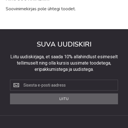
Soovinimekirjas pole ühtegi toodet.
SUVA UUDISKIRI
Liitu uudiskirjaga, et saada 10% allahindlust esimeselt
tellimuselt ning olla kursis uusimate toodetega,
eripakkumistega ja uudistega.
Liitu
uudiskirjaga,
et
LIITU
saada
10%
allahindlust
esimeselt
tellimuselt