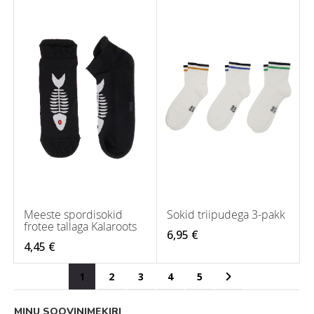
Meeste spordisokid
Sokid triipudega 3-pakk
frotee tallaga Kalaroots
6,95 €
4,45 €
Page
You're currently reading page
Page
Page
Page
Page
Page
Järgmine
1
2
3
4
5
MINU SOOVINIMEKIRI