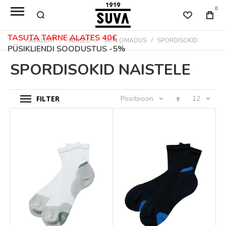
0
TASUTA TARNE ALATES 40€
AVALEHT
NAISED
SOKI OMADUS
SPORDISOKID
PÜSIKLIENDI SOODUSTUS -5%
SPORDISOKID NAISTELE
FILTER
Positsioon
12