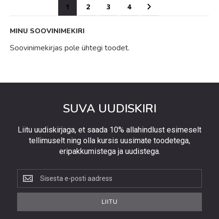
Page
You're currently reading page
Page
Page
Page
Page
Järgmine
1
2
3
4
MINU SOOVINIMEKIRI
Soovinimekirjas pole ühtegi toodet.
SUVA UUDISKIRI
Liitu uudiskirjaga, et saada 10% allahindlust esimeselt
tellimuselt ning olla kursis uusimate toodetega,
eripakkumistega ja uudistega.
Liitu
uudiskirjaga,
et
LIITU
saada
10%