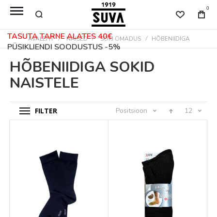
0
TASUTA TARNE ALATES 40€
AVALEHT
NAISED
SOKI OMADUS
HÕBENIIDIGA
PÜSIKLIENDI SOODUSTUS -5%
HÕBENIIDIGA SOKID
NAISTELE
FILTER
Positsioon
12