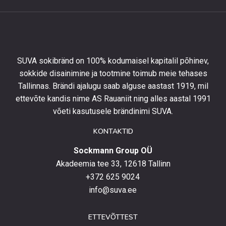
allahindlust
esimeselt
tellimuselt
ning
olla
SUVA sokibränd on 100% kodumaisel kapitalil põhinev,
kursis
sokkide disainimine ja tootmine toimub meie tehases
uusimate
Tallinnas. Brändi ajalugu saab alguse aastast 1919, mil
toodetega,
eripakkumistega
ettevõte kandis nime AS Rauaniit ning alles aastal 1991
ja
võeti kasutusele brändinimi SUVA.
uudistega.
KONTAKTID
Sockmann Group OÜ
Akadeemia tee 33, 12618 Tallinn
+372 625 9024
info@suva.ee
ETTEVÕTTEST