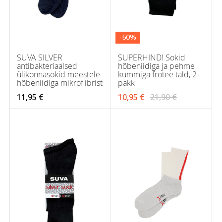
-50%
SUVA SILVER
SUPERHIND! Sokid
antibakteriaalsed
hõbeniidiga ja pehme
ülikonnasokid meestele
kummiga frotee tald, 2-
hõbeniidiga mikrofiibrist
pakk
11,95 €
10,95 €
21,90 €