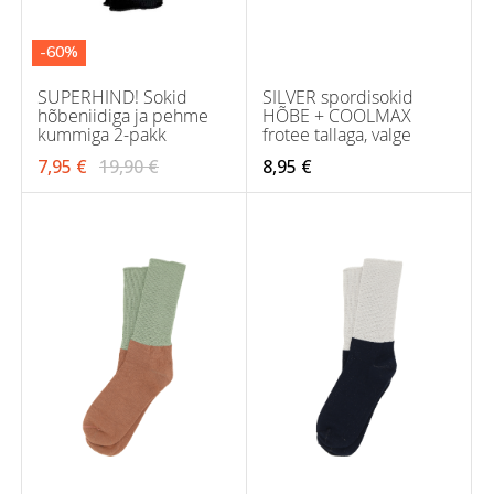
-60%
SUPERHIND! Sokid
SILVER spordisokid
hõbeniidiga ja pehme
HÕBE + COOLMAX
kummiga 2-pakk
frotee tallaga, valge
7,95 €
19,90 €
8,95 €