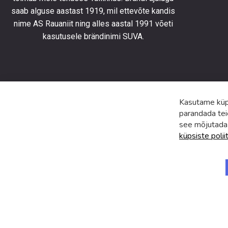
saab alguse aastast 1919, mil ettevõte kandis
uusimat
toodete
nime AS Rauaniit ning alles aastal 1991 võeti
eripakk
kasutusele brändinimi SUVA.
ja
uudiste
Kasutame küps
parandada tei
see mõjutada
küpsiste polii