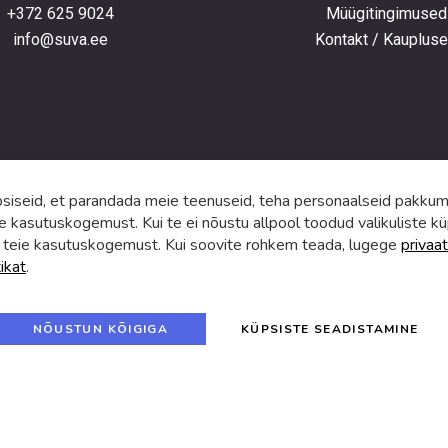
+372 625 9024
Müügitingimused
e
info@suva.ee
Kontakt / Kauplus
ga,
umistega
ga.
iseid, et parandada meie teenuseid, teha personaalseid pakkumi
e kasutuskogemust. Kui te ei nõustu allpool toodud valikuliste kü
 teie kasutuskogemust. Kui soovite rohkem teada, lugege
privaat
tikat
.
f
i
a
n
c
s
e
t
© 2024 SUVA. Kõik õigused kaitstud.
b
a
NÕUSTUN KÕIGIGA
KÜPSISTE SEADISTAMINE
o
g
o
r
k
a
m