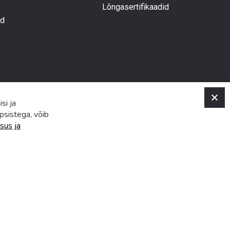
Lõngasertifikaadid
ed
C
si ja
psistega, võib
sus ja