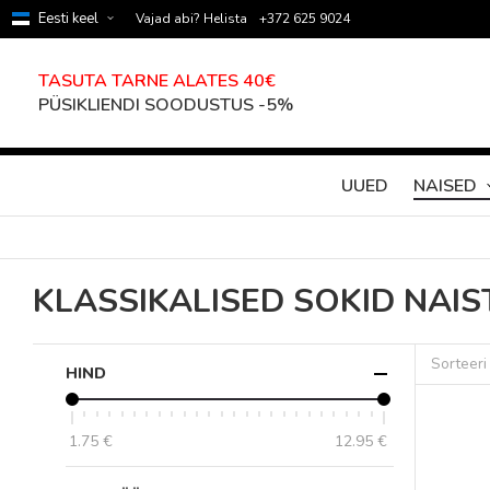
Eesti keel
Vajad abi? Helista
+372 625 9024
TASUTA TARNE ALATES 40€
PÜSIKLIENDI SOODUSTUS -5%
UUED
NAISED
KLASSIKALISED SOKID NAIS
Sorteeri
HIND
1.75 €
12.95 €