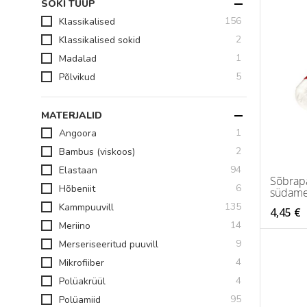
SOKI TÜÜP
toodet
156
Klassikalised
toodet
2
Klassikalised sokid
toode
1
Madalad
toodet
5
Põlvikud
MATERJALID
toode
1
Angoora
toodet
2
Bambus (viskoos)
toodet
94
Elastaan
Sõbrap
toodet
6
Hõbeniit
südame
toodet
135
Kammpuuvill
4,45 €
toodet
14
Meriino
toodet
9
Merseriseeritud puuvill
toodet
4
Mikrofiiber
toodet
4
Polüakrüül
toodet
95
Polüamiid