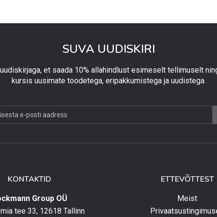
SUVA UUDISKIRI
 uudiskirjaga, et saada 10% allahindlust esimeselt tellimuselt nin
kursis uusimate toodetega, eripakkumistega ja uudistega.
jaga,
lust
lt
KONTAKTID
ETTEVÕTTEST
elt
ockmann Group OÜ
Meist
ia tee 33, 12618 Tallinn
Privaatsustingimus