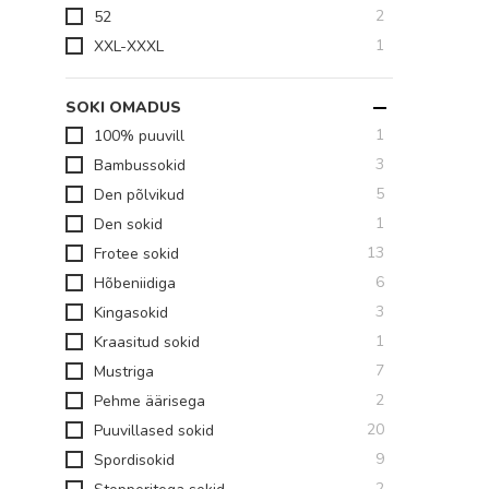
toodet
2
52
toode
1
XXL-XXXL
SOKI OMADUS
toode
1
100% puuvill
toodet
3
Bambussokid
toodet
5
Den põlvikud
toode
1
Den sokid
toodet
13
Frotee sokid
toodet
6
Hõbeniidiga
toodet
3
Kingasokid
toode
1
Kraasitud sokid
toodet
7
Mustriga
toodet
2
Pehme äärisega
toodet
20
Puuvillased sokid
toodet
9
Spordisokid
toodet
2