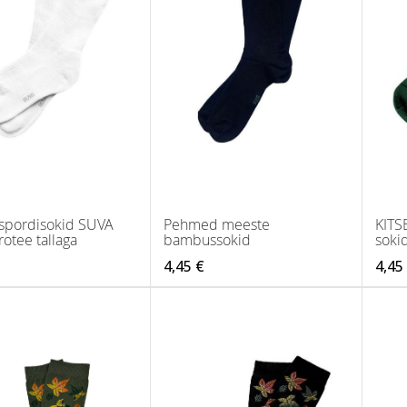
 spordisokid SUVA
Pehmed meeste
KITS
rotee tallaga
bambussokid
soki
4,45 €
4,45