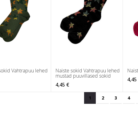
sokid Vahtrapuu lehed
Naiste sokid Vahtrapuu lehed
Nais
mustad puuvillased sokid
4,45
4,45 €
Page
You're currently read
Page
Page
Pag
1
2
3
4