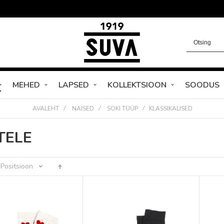
MEHED
LAPSED
KOLLEKTSIOON
SOODUS
AVALEHT
NAISED
SOKI TÜÜP
KLASSIKALISED
TELE
Positsioon