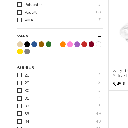
toodet
3
Polüester
toodet
108
Puuvill
toodet
17
Villa
VÄRV
SUURUS
Valged
toodet
Active f
3
28
toodet
3
29
5,45 €
toodet
3
30
toodet
3
31
toodet
3
32
toodet
49
33
toodet
49
34