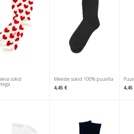
äeva sokid
Meeste sokid 100% puuvilla
Puuv
tega
4,45 €
4,45