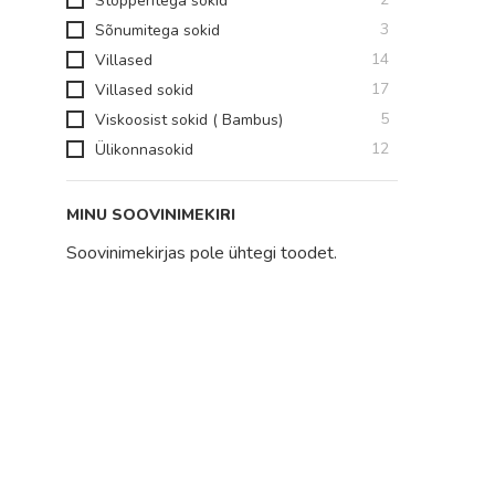
Stopperitega sokid
toodet
3
Sõnumitega sokid
toodet
14
Villased
toodet
17
Villased sokid
toodet
5
Viskoosist sokid ( Bambus)
toodet
12
Ülikonnasokid
MINU SOOVINIMEKIRI
Soovinimekirjas pole ühtegi toodet.