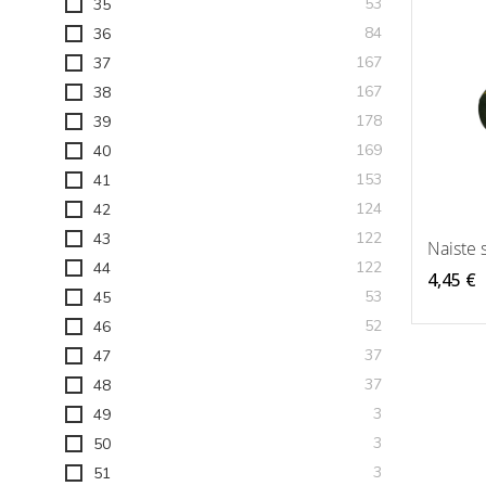
toodet
53
35
toodet
84
36
toodet
167
37
toodet
167
38
toodet
178
39
toodet
169
40
toodet
153
41
toodet
124
42
toodet
122
43
Naiste 
toodet
122
44
4,45 €
toodet
53
45
toodet
52
46
toodet
37
47
toodet
37
48
toodet
3
49
toodet
3
50
toodet
3
51