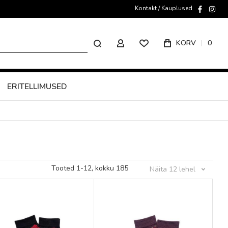
Kontakt / Kauplused
faceboo
inst
Otsing
KORV
0
MINU KONTO
ERITELLIMUSED
Tooted
1
-
12
, kokku
185
Näita
12
lehel