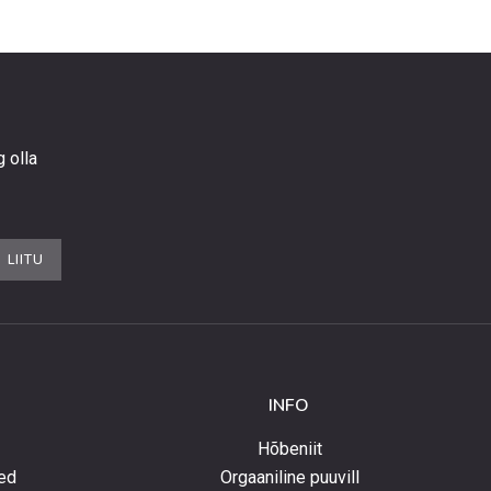
g olla
LIITU
INFO
Hõbeniit
ed
Orgaaniline puuvill