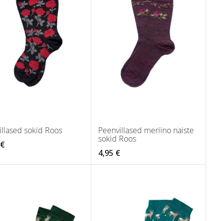
illased sokid Roos
Peenvillased meriino naiste
sokid Roos
 €
4,95 €