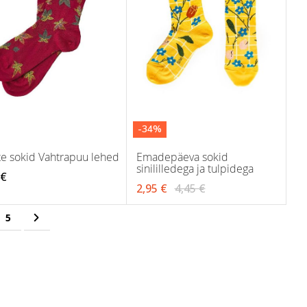
-34%
te sokid Vahtrapuu lehed
Emadepäeva sokid
sinililledega ja tulpidega
 €
2,95 €
4,45 €
ing page
e
Page
Page
Järgmine
5