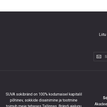
Liitu
Liitu
uudiskir
et
saada
10%
allahind
esimese
tellimus
SUVA sokibränd on 100% kodumaisel kapitalil
ning
S
põhinev, sokkide disainimine ja tootmine
olla
Akadeem
toimub meie tehases Tallinnas. Brändi ajalugu
kursis