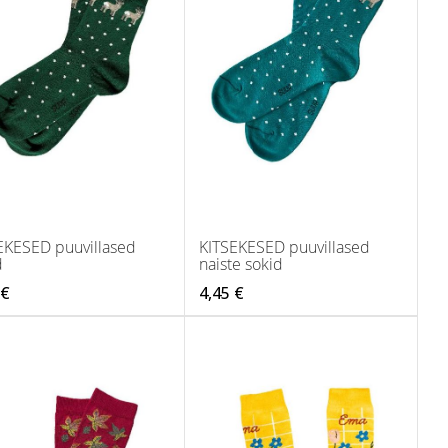
EKESED puuvillased
KITSEKESED puuvillased
d
naiste sokid
 €
4,45 €