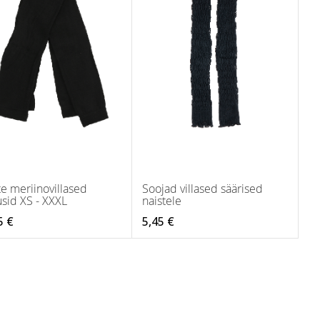
te meriinovillased
Soojad villased säärised
usid XS - XXXL
naistele
5 €
5,45 €