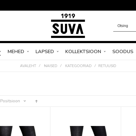
MEHED
LAPSED
KOLLEKTSIOON
SOODUS
AVALEHT
NAISED
KATEGOORIAD
RETUUSID
Positsioon