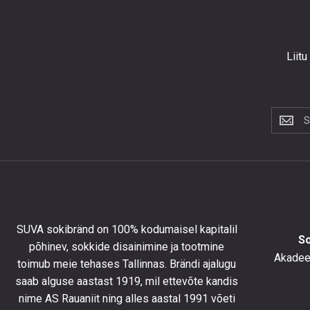
Liitu
Liitu
uudiskir
et
saada
10%
allahind
esimese
tellimus
SUVA sokibränd on 100% kodumaisel kapitalil
ning
S
põhinev, sokkide disainimine ja tootmine
olla
Akadeem
toimub meie tehases Tallinnas. Brändi ajalugu
kursis
saab alguse aastast 1919, mil ettevõte kandis
uusimat
toodete
nime AS Rauaniit ning alles aastal 1991 võeti