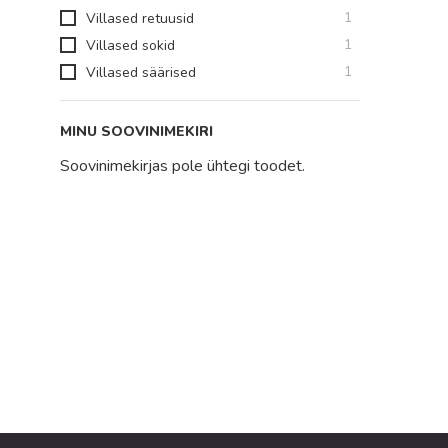
toode
1
Villased retuusid
toode
1
Villased sokid
toode
1
Villased säärised
MINU SOOVINIMEKIRI
Soovinimekirjas pole ühtegi toodet.