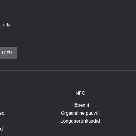
g olla
LIITU
INFO
Hõbeniit
ed
Orgaaniline puuvill
Lõngasertifikaadid
ed