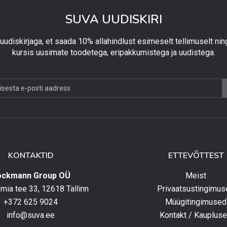
SUVA UUDISKIRI
 uudiskirjaga, et saada 10% allahindlust esimeselt tellimuselt nin
kursis uusimate toodetega, eripakkumistega ja uudistega.
jaga,
lust
lt
KONTAKTID
ETTEVÕTTEST
elt
ockmann Group OÜ
Meist
ia tee 33, 12618 Tallinn
Privaatsustingimus
+372 625 9024
Müügitingimused
e
info@suva.ee
Kontakt / Kauplus
ga,