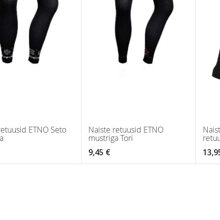
retuusid ETNO Seto
Naiste retuusid ETNO
Nais
a
mustriga Tori
retu
9,45 €
13,9