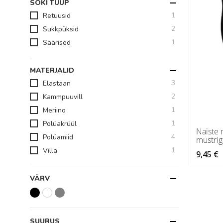
SOKI TÜÜP
toode
1
Retuusid
toodet
2
Sukkpüksid
toode
1
Säärised
MATERJALID
toodet
3
Elastaan
toodet
2
Kammpuuvill
toode
1
Meriino
toode
1
Polüakrüül
Naiste 
toodet
4
Polüamiid
mustrig
toode
1
Villa
9,45 €
VÄRV
SUURUS