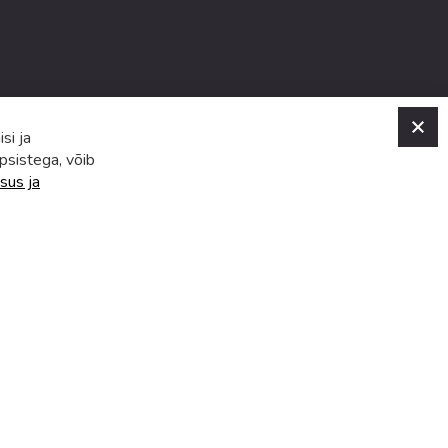
C
si ja
psistega, võib
sus ja