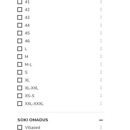
toode
1
41
toode
1
42
toode
1
43
toode
1
44
toode
1
45
toode
1
46
toodet
2
L
toodet
2
M
toode
1
M-L
toodet
2
S
toodet
2
XL
toode
1
XL-XXL
toode
1
XS-S
toode
1
XXL-XXXL
SOKI OMADUS
toode
1
Villased