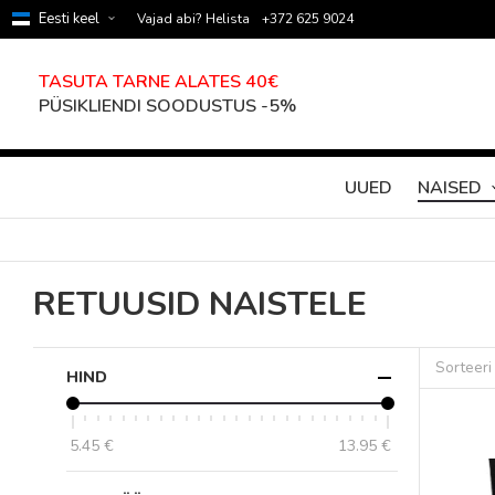
Eesti keel
Vajad abi? Helista
+372 625 9024
TASUTA TARNE ALATES 40€
PÜSIKLIENDI SOODUSTUS -5%
UUED
NAISED
RETUUSID NAISTELE
Sorteeri
HIND
5.45 €
13.95 €