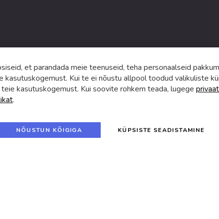
umistega
ga.
iseid, et parandada meie teenuseid, teha personaalseid pakkumi
e kasutuskogemust. Kui te ei nõustu allpool toodud valikuliste kü
 teie kasutuskogemust. Kui soovite rohkem teada, lugege
privaat
tikat
.
f
i
a
n
c
s
e
t
© 2024 SUVA. Kõik õigused kaitstud.
b
a
NÕUSTUN KÕIGIGA
KÜPSISTE SEADISTAMINE
o
g
o
r
k
a
m