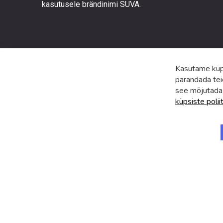
eripakk
kasutusele brändinimi SUVA.
ja
uudiste
Kasutame küps
parandada tei
see mõjutada
küpsiste polii