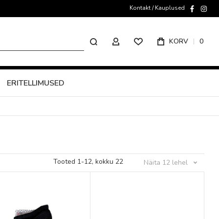
Kontakt / Kauplused
faceboo
inst
Otsing
KORV
0
MINU KONTO
ERITELLIMUSED
Tooted
1
-
12
, kokku
22
Näita
12
lehel