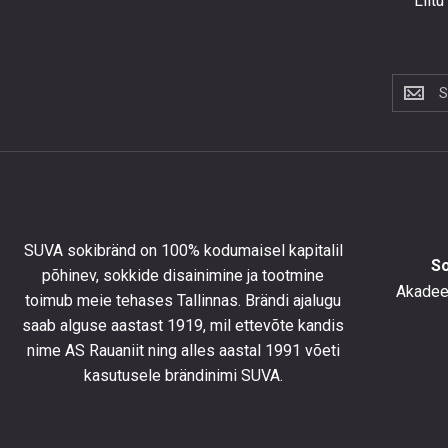
Liitu
Liitu
uudiskir
et
saada
10%
allahind
esimese
tellimus
SUVA sokibränd on 100% kodumaisel kapitalil
ning
S
põhinev, sokkide disainimine ja tootmine
olla
Akadeem
toimub meie tehases Tallinnas. Brändi ajalugu
kursis
saab alguse aastast 1919, mil ettevõte kandis
uusimat
toodete
nime AS Rauaniit ning alles aastal 1991 võeti
eripakk
kasutusele brändinimi SUVA.
ja
uudiste