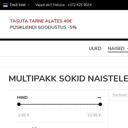
Eesti keel
Vajad abi? Helista
+372 625 9024
TASUTA TARNE ALATES 40€
PÜSIKLIENDI SOODUSTUS -5%
UUED
NAISED
MULTIPAKK SOKID NAISTEL
Sorteeri
HIND
2.95 €
10.95 €