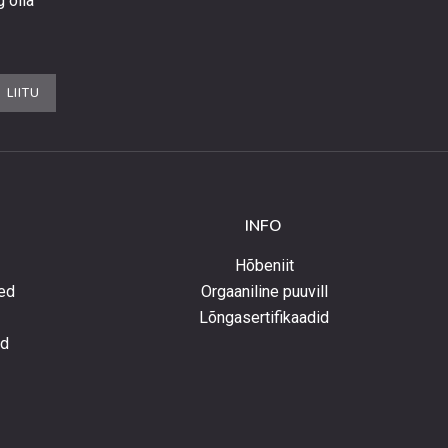
g olla
LIITU
INFO
Hõbeniit
ed
Orgaaniline puuvill
Lõngasertifikaadid
ed