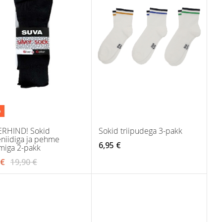
%
RHIND! Sokid
Sokid triipudega 3-pakk
niidiga ja pehme
6,95 €
iga 2-pakk
 €
19,90 €