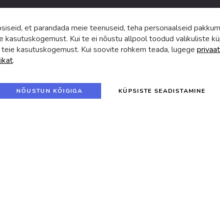
iseid, et parandada meie teenuseid, teha personaalseid pakkumi
e kasutuskogemust. Kui te ei nõustu allpool toodud valikuliste kü
 teie kasutuskogemust. Kui soovite rohkem teada, lugege
privaat
tikat
.
f
i
a
n
c
s
e
t
© 2024 SUVA. Kõik õigused kaitstud.
b
a
NÕUSTUN KÕIGIGA
KÜPSISTE SEADISTAMINE
o
g
o
r
k
a
m