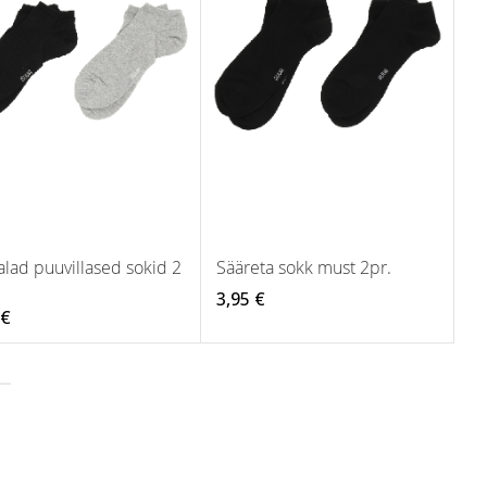
lad puuvillased sokid 2
Sääreta sokk must 2pr.
i
3,95 €
 €
tly reading page
age
ärgmine