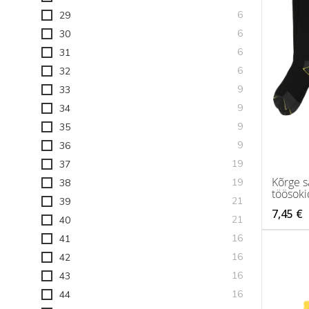
toodet
6
29
toodet
6
30
toodet
6
31
toodet
6
32
toodet
9
33
toodet
9
34
toodet
9
35
toodet
9
36
toodet
19
37
Kõrge 
toodet
19
38
töösoki
toodet
21
39
7,45 €
toodet
21
40
toodet
16
41
toodet
16
42
toodet
16
43
toodet
16
44