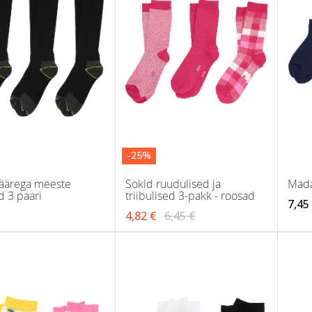
-25%
säärega meeste
Sokid ruudulised ja
Mada
d 3 paari
triibulised 3-pakk - roosad
7,45
4,82 €
6,45 €