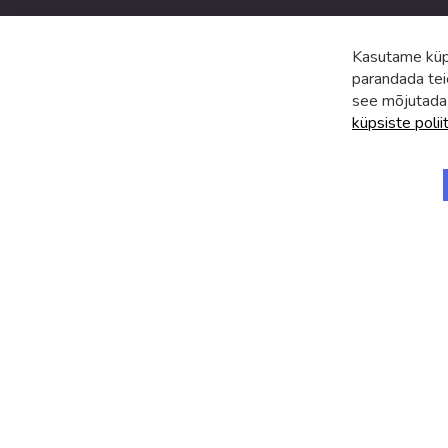
Kasutame küps
parandada tei
see mõjutada
küpsiste polii