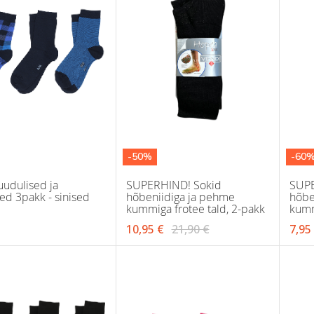
-50%
-60
uudulised ja
SUPERHIND! Sokid
SUPE
sed 3pakk - sinised
hõbeniidiga ja pehme
hõbe
kummiga frotee tald, 2-pakk
kumm
10,95 €
21,90 €
7,95