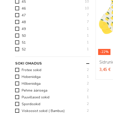
toodet
10
45
toodet
10
46
toodet
7
47
toodet
7
48
toode
1
49
toode
1
50
toode
1
51
toode
1
52
-22%
Sidrunid
SOKI OMADUS
3,45 €
toodet
2
Frotee sokid
toode
1
Hobeniidiga
toodet
2
Hõbeniidiga
toodet
2
Pehme äärisega
toode
1
Puuvillased sokid
toodet
2
Spordisokid
toodet
2
Viskoosist sokid ( Bambus)