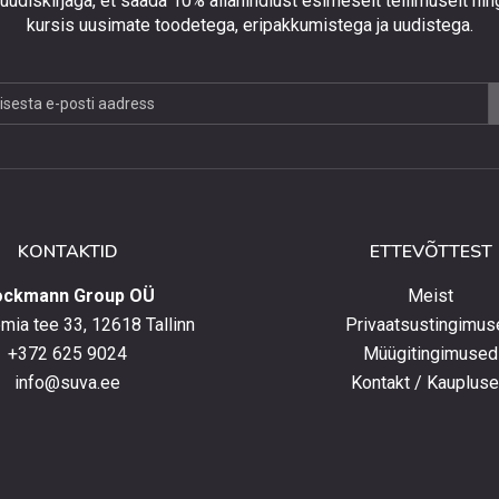
 uudiskirjaga, et saada 10% allahindlust esimeselt tellimuselt nin
kursis uusimate toodetega, eripakkumistega ja uudistega.
jaga,
lust
lt
KONTAKTID
ETTEVÕTTEST
elt
ockmann Group OÜ
Meist
ia tee 33, 12618 Tallinn
Privaatsustingimus
+372 625 9024
Müügitingimused
e
info@suva.ee
Kontakt / Kauplus
ga,
umistega
ga.