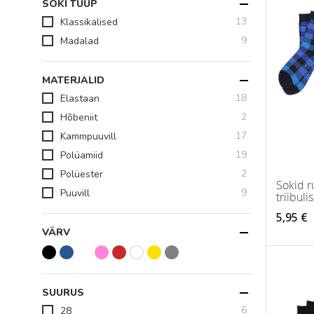
SOKI TÜÜP
toodet
13
Klassikalised
toodet
9
Madalad
MATERJALID
toodet
18
Elastaan
toodet
2
Hõbeniit
toodet
17
Kammpuuvill
toodet
19
Polüamiid
toodet
2
Polüester
Sokid r
toodet
9
Puuvill
triibuli
5,95 €
VÄRV
SUURUS
toodet
6
28