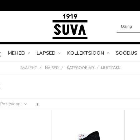
MEHED
LAPSED
KOLLEKTSIOON
SOODUS
AVALEHT
NAISED
KATEGOORIAD
MULTIPAKK
E
Positsioon