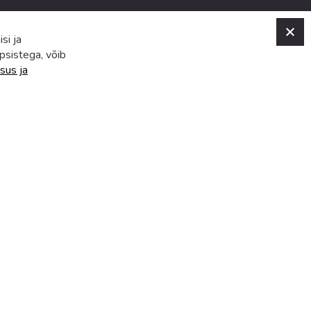
C
si ja
psistega, võib
sus ja