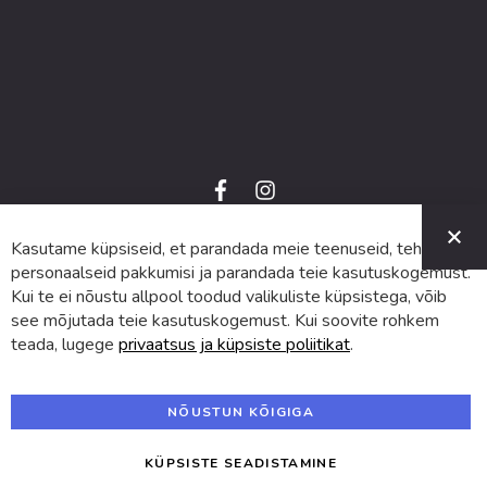
f
i
a
n
C
c
s
e
t
Kasutame küpsiseid, et parandada meie teenuseid, teha
© 2024 SUVA. Kõik õigused kaitstud.
b
a
o
g
personaalseid pakkumisi ja parandada teie kasutuskogemust.
o
r
Kui te ei nõustu allpool toodud valikuliste küpsistega, võib
k
a
m
see mõjutada teie kasutuskogemust. Kui soovite rohkem
teada, lugege
privaatsus ja küpsiste poliitikat
.
NÕUSTUN KÕIGIGA
KÜPSISTE SEADISTAMINE