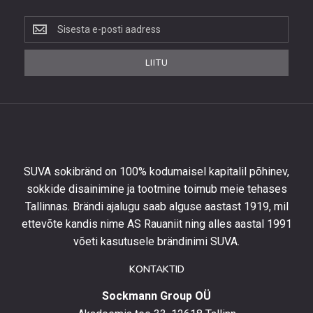
Liitu
uudiskirjaga,
et
LIITU
saada
10%
allahindlust
esimeselt
tellimuselt
ning
olla
SUVA sokibränd on 100% kodumaisel kapitalil põhinev,
kursis
sokkide disainimine ja tootmine toimub meie tehases
uusimate
Tallinnas. Brändi ajalugu saab alguse aastast 1919, mil
toodetega,
eripakkumistega
ettevõte kandis nime AS Rauaniit ning alles aastal 1991
ja
võeti kasutusele brändinimi SUVA.
uudistega.
KONTAKTID
Sockmann Group OÜ