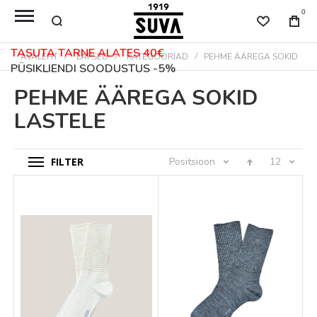
0
TASUTA TARNE ALATES 40€
AVALEHT
LAPSED
KATEGOORIAD
PEHME ÄÄREGA SOKID
PÜSIKLIENDI SOODUSTUS -5%
PEHME ÄÄREGA SOKID
LASTELE
FILTER
Positsioon
12