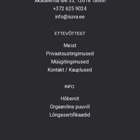
Akadeemia tee 33, 12618 Tallinn
+372 625 9024
info@suva.ee
ETTEVÕTTEST
Meist
Privaatsustingimused
Müügitingimused
Kontakt / Kauplused
INFO
Hõbeniit
Orgaaniline puuvill
Lõngasertifikaadid