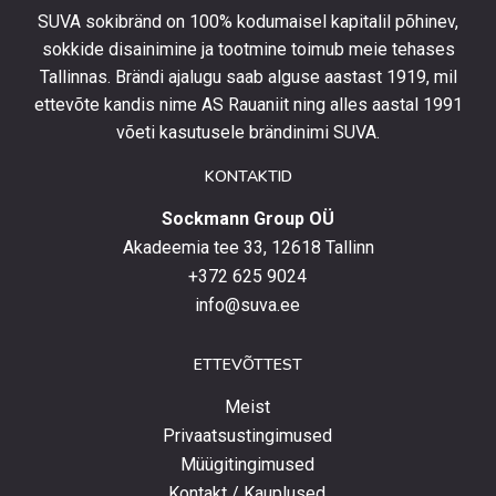
olla
SUVA sokibränd on 100% kodumaisel kapitalil põhinev,
kursis
sokkide disainimine ja tootmine toimub meie tehases
uusimate
Tallinnas. Brändi ajalugu saab alguse aastast 1919, mil
toodetega,
eripakkumistega
ettevõte kandis nime AS Rauaniit ning alles aastal 1991
ja
võeti kasutusele brändinimi SUVA.
uudistega.
KONTAKTID
Sockmann Group OÜ
Akadeemia tee 33, 12618 Tallinn
+372 625 9024
info@suva.ee
ETTEVÕTTEST
Meist
Privaatsustingimused
Müügitingimused
Kontakt / Kauplused