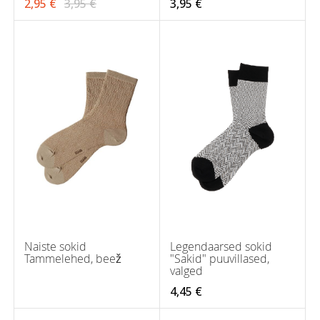
2,95 €
3,95 €
3,95 €
Naiste sokid
Legendaarsed sokid
Tammelehed, beež
"Sakid" puuvillased,
valged
4,45 €