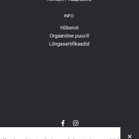
INFO
Hõbeniit
Orgaaniline puuvill
Lõngasertifikaadid
f
i
a
n
C
c
s
e
t