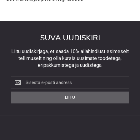
SUVA UUDISKIRI
Liitu uudiskirjaga, et saada 10% allahindlust esimeselt
tellimuselt ning olla kursis uusimate toodetega,
eripakkumistega ja uudistega.
Liitu
uudiskirjaga,
et
LIITU
saada
10%
allahindlust
esimeselt
tellimuselt
ning