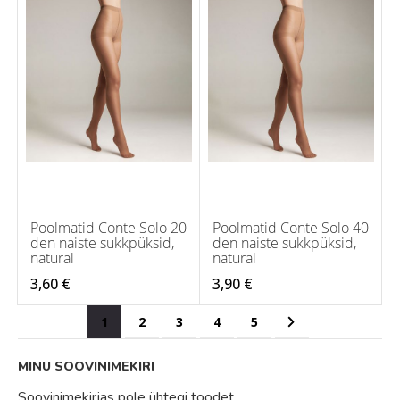
Poolmatid Conte Solo 20
Poolmatid Conte Solo 40
den naiste sukkpüksid,
den naiste sukkpüksid,
natural
natural
3,60 €
3,90 €
Page
You're currently reading page
Page
Page
Page
Page
Page
Järgmine
1
2
3
4
5
MINU SOOVINIMEKIRI
Soovinimekirjas pole ühtegi toodet.