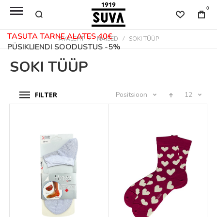
0
TASUTA TARNE ALATES 40€
AVALEHT
NAISED
SOKI TÜÜP
PÜSIKLIENDI SOODUSTUS -5%
SOKI TÜÜP
FILTER
Positsioon
12