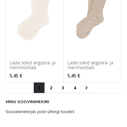
Laste sokid angoora- ja
Laste sokid angoora- ja
meriinovillast
meriinovillast
5,45 €
5,45 €
Page
You're currently reading page
Page
Page
Page
Page
Järgmine
1
2
3
4
MINU SOOVINIMEKIRI
Soovinimekirjas pole ühtegi toodet.