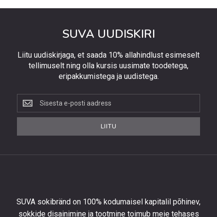
SUVA UUDISKIRI
Liitu uudiskirjaga, et saada 10% allahindlust esimeselt
tellimuselt ning olla kursis uusimate toodetega,
eripakkumistega ja uudistega.
Liitu
uudiskirjaga,
et
LIITU
saada
10%
allahindlust
esimeselt
tellimuselt
ning
olla
SUVA sokibränd on 100% kodumaisel kapitalil põhinev,
kursis
sokkide disainimine ja tootmine toimub meie tehases
uusimate