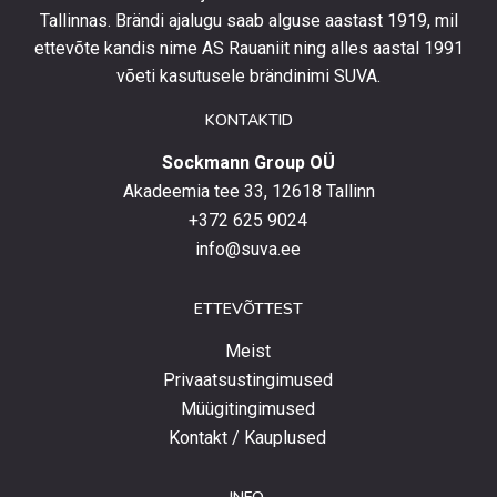
Tallinnas. Brändi ajalugu saab alguse aastast 1919, mil
toodetega,
eripakkumistega
ettevõte kandis nime AS Rauaniit ning alles aastal 1991
ja
võeti kasutusele brändinimi SUVA.
uudistega.
KONTAKTID
Sockmann Group OÜ
Akadeemia tee 33, 12618 Tallinn
+372 625 9024
info@suva.ee
ETTEVÕTTEST
Meist
Privaatsustingimused
Müügitingimused
Kontakt / Kauplused