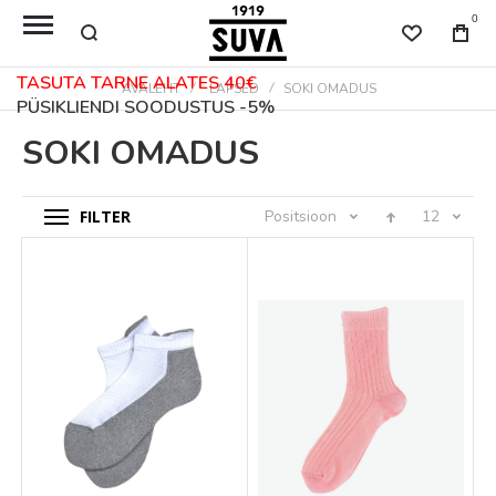
0
TASUTA TARNE ALATES 40€
AVALEHT
LAPSED
SOKI OMADUS
PÜSIKLIENDI SOODUSTUS -5%
SOKI OMADUS
FILTER
Positsioon
12