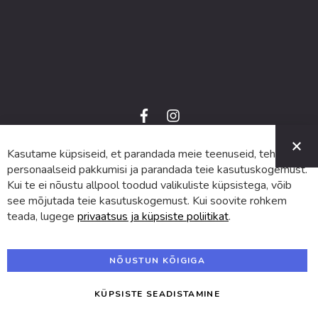
f
i
a
n
C
c
s
e
t
Kasutame küpsiseid, et parandada meie teenuseid, teha
© 2024 SUVA. Kõik õigused kaitstud.
b
a
o
g
personaalseid pakkumisi ja parandada teie kasutuskogemust.
o
r
Kui te ei nõustu allpool toodud valikuliste küpsistega, võib
k
a
m
see mõjutada teie kasutuskogemust. Kui soovite rohkem
teada, lugege
privaatsus ja küpsiste poliitikat
.
NÕUSTUN KÕIGIGA
KÜPSISTE SEADISTAMINE