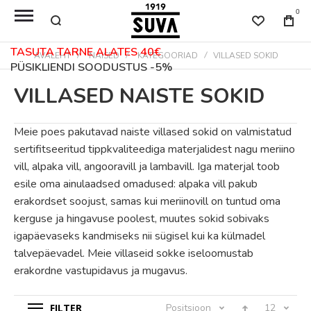
0
TASUTA TARNE ALATES 40€
AVALEHT
NAISED
KATEGOORIAD
VILLASED SOKID
PÜSIKLIENDI SOODUSTUS -5%
VILLASED NAISTE SOKID
Meie poes pakutavad naiste villased sokid on valmistatud
sertifitseeritud tippkvaliteediga materjalidest nagu meriino
vill, alpaka vill, angooravill ja lambavill. Iga materjal toob
esile oma ainulaadsed omadused: alpaka vill pakub
erakordset soojust, samas kui meriinovill on tuntud oma
kerguse ja hingavuse poolest, muutes sokid sobivaks
igapäevaseks kandmiseks nii sügisel kui ka külmadel
talvepäevadel. Meie villaseid sokke iseloomustab
erakordne vastupidavus ja mugavus.
FILTER
Positsioon
12