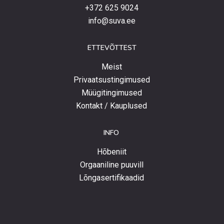
+372 625 9024
info@suva.ee
ETTEVÕTTEST
Meist
Privaatsustingimused
Müügitingimused
Kontakt / Kauplused
INFO
Hõbeniit
Orgaaniline puuvill
Lõngasertifikaadid