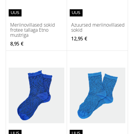
UUS
UUS
Meriinovillased sokid
Azuursed meriinovillased
frotee tallaga Etno
sokid
mustriga
12,95 €
8,95 €
UUS
UUS