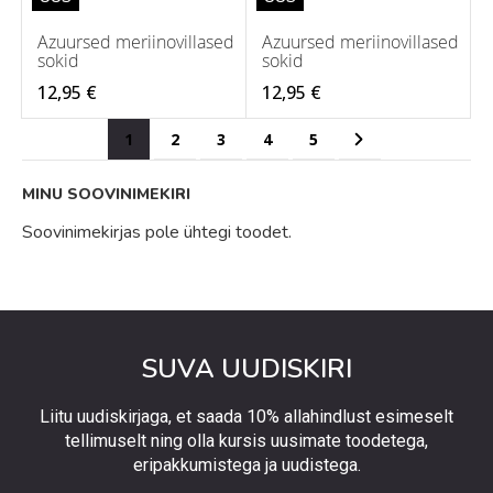
Azuursed meriinovillased
Azuursed meriinovillased
sokid
sokid
12,95 €
12,95 €
Page
You're currently reading page
Page
Page
Page
Page
Page
Järgmine
1
2
3
4
5
MINU SOOVINIMEKIRI
Soovinimekirjas pole ühtegi toodet.
SUVA UUDISKIRI
Liitu uudiskirjaga, et saada 10% allahindlust esimeselt
tellimuselt ning olla kursis uusimate toodetega,
eripakkumistega ja uudistega.