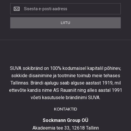
Liitu
uudiskirjaga,
et
LIITU
saada
10%
allahindlust
esimeselt
tellimuselt
ning
olla
SUVA sokibränd on 100% kodumaisel kapitalil põhinev,
kursis
sokkide disainimine ja tootmine toimub meie tehases
uusimate
Tallinnas. Brändi ajalugu saab alguse aastast 1919, mil
toodetega,
eripakkumistega
ettevõte kandis nime AS Rauaniit ning alles aastal 1991
ja
võeti kasutusele brändinimi SUVA.
uudistega.
KONTAKTID
Sockmann Group OÜ
Akadeemia tee 33, 12618 Tallinn