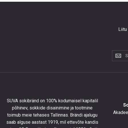
Liitu
Liitu
uudiskir
et
saada
10%
allahind
esimese
tellimus
SUVA sokibränd on 100% kodumaisel kapitalil
ning
S
põhinev, sokkide disainimine ja tootmine
olla
Akadeem
toimub meie tehases Tallinnas. Brändi ajalugu
kursis
saab alguse aastast 1919, mil ettevõte kandis
uusimat