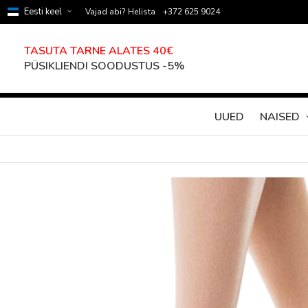
Eesti keel
Vajad abi? Helista
+372 625 9024
TASUTA TARNE ALATES 40€
PÜSIKLIENDI SOODUSTUS -5%
UUED
NAISED
Skip
to
the
end
of
the
images
gallery