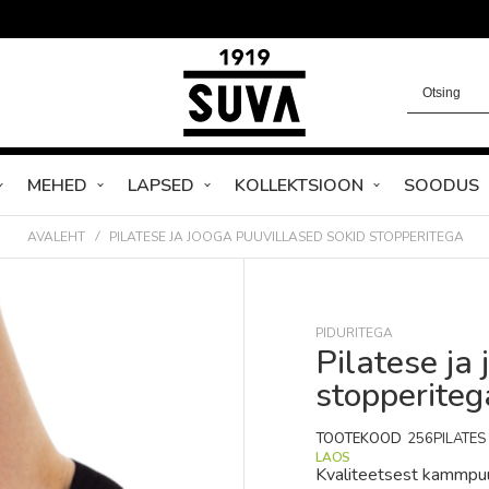
MEHED
LAPSED
KOLLEKTSIOON
SOODUS
AVALEHT
PILATESE JA JOOGA PUUVILLASED SOKID STOPPERITEGA
PIDURITEGA
Pilatese ja
stopperiteg
TOOTEKOOD
256PILATES
LAOS
Kvaliteetsest kammpuuv