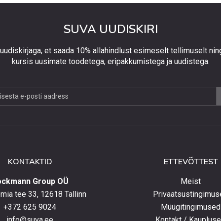
SUVA UUDISKIRI
 uudiskirjaga, et saada 10% allahindlust esimeselt tellimuselt nin
kursis uusimate toodetega, eripakkumistega ja uudistega.
jaga,
lust
lt
KONTAKTID
ETTEVÕTTEST
elt
ockmann Group OÜ
Meist
ia tee 33, 12618 Tallinn
Privaatsustingimus
+372 625 9024
Müügitingimused
e
info@suva.ee
Kontakt / Kauplus