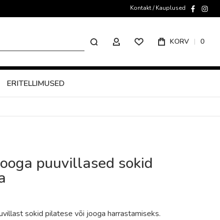
Kontakt / Kauplused
faceboo
inst
Otsing
KORV
0
MINU KONTO
ERITELLIMUSED
 jooga puuvillased sokid
a
illast sokid pilatese või jooga harrastamiseks.