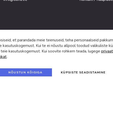
ga,
umistega
ga.
iseid, et parandada meie teenuseid, teha personaalseid pakkumi
e kasutuskogemust. Kui te ei nõustu allpool toodud valikuliste kü
 teie kasutuskogemust. Kui soovite rohkem teada, lugege
privaat
tikat
.
f
i
a
n
c
s
e
t
© 2024 SUVA. Kõik õigused kaitstud.
b
a
NÕUSTUN KÕIGIGA
KÜPSISTE SEADISTAMINE
o
g
o
r
k
a
m