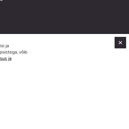
C
si ja
psistega, võib
sus ja