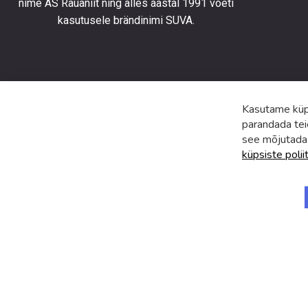
toodete
nime AS Rauaniit ning alles aastal 1991 võeti
eripakk
kasutusele brändinimi SUVA.
ja
uudiste
Kasutame küps
parandada tei
see mõjutada
küpsiste polii