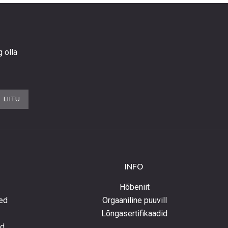
g olla
LIITU
INFO
Hõbeniit
ed
Orgaaniline puuvill
Lõngasertifikaadid
ed