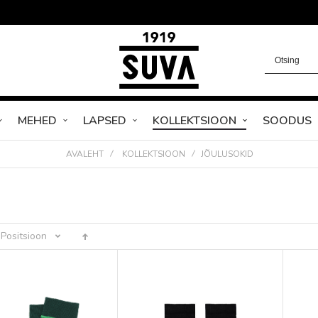
MEHED
LAPSED
KOLLEKTSIOON
SOODUS
AVALEHT
KOLLEKTSIOON
JÕULUSOKID
Positsioon