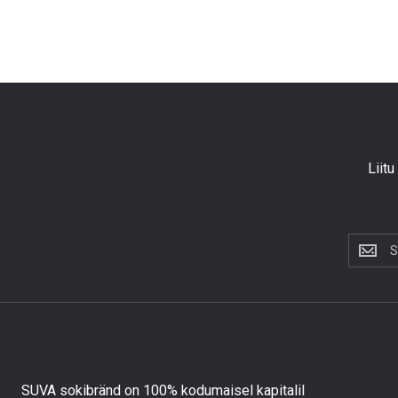
Liitu
Liitu
uudiskir
et
saada
10%
allahind
esimese
tellimus
SUVA sokibränd on 100% kodumaisel kapitalil