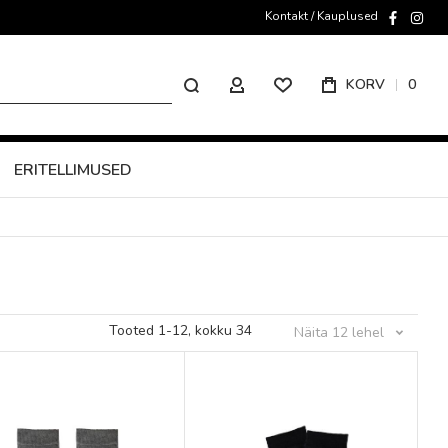
Kontakt / Kauplused
faceboo
inst
Otsing
KORV
0
MINU KONTO
ERITELLIMUSED
Tooted
1
-
12
, kokku
34
Näita
12
lehel