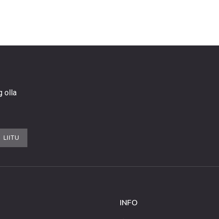
g olla
LIITU
INFO