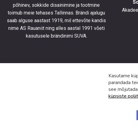
ning
S
põhinev, sokkide disainimine ja tootmine
olla
Akadeem
toimub meie tehases Tallinnas. Brändi ajalugu
kursis
saab alguse aastast 1919, mil ettevõte kandis
uusimat
toodete
nime AS Rauaniit ning alles aastal 1991 võeti
eripakk
kasutusele brändinimi SUVA.
ja
uudiste
Kasutame küps
parandada tei
see mõjutada
küpsiste polii