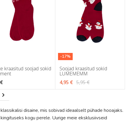
-17%
te kraasitud soojad sokid
Soojad kraasitud sokid
ament
LUMEMEMM
 €
4,95 €
5,95 €
y reading page
e
Page
Järgmine
klassikalisi disaine, mis sobivad ideaalselt pühade hooajaks.
ingituseks kogu perele. Uurige meie eksklusiivseid