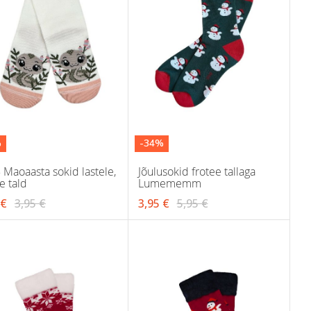
%
-34%
 Maoaasta sokid lastele,
Jõulusokid frotee tallaga
e tald
Lumememm
 €
3,95 €
3,95 €
5,95 €