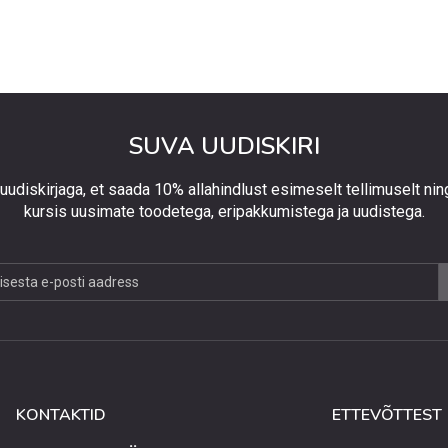
SUVA UUDISKIRI
 uudiskirjaga, et saada 10% allahindlust esimeselt tellimuselt nin
kursis uusimate toodetega, eripakkumistega ja uudistega.
jaga,
lust
lt
KONTAKTID
ETTEVÕTTEST
elt