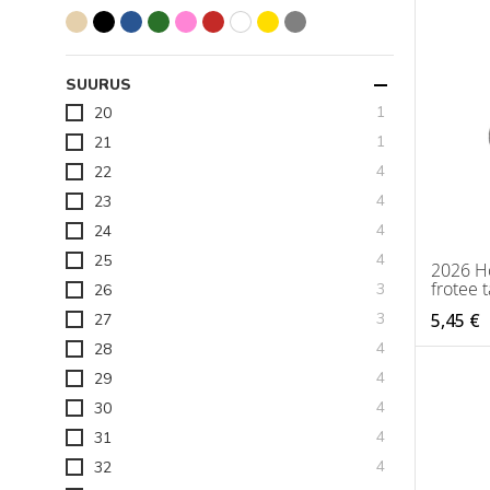
SUURUS
toode
1
20
toode
1
21
toodet
4
22
toodet
4
23
toodet
4
24
toodet
4
25
2026 Ho
frotee t
toodet
3
26
toodet
5,45 €
3
27
toodet
4
28
toodet
4
29
toodet
4
30
toodet
4
31
toodet
4
32