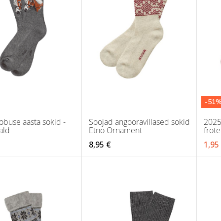
-51
buse aasta sokid -
Soojad angooravillased sokid
2025
ald
Etno Ornament
frote
8,95 €
1,95