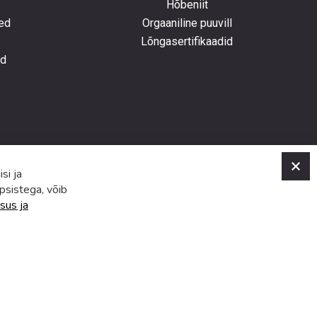
Hõbeniit
ed
Orgaaniline puuvill
Lõngasertifikaadid
ed
C
si ja
psistega, võib
sus ja