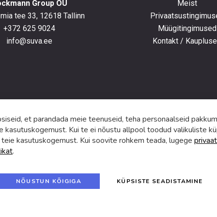
ockmann Group OÜ
Meist
ia tee 33, 12618 Tallinn
Privaatsustingimus
+372 625 9024
Müügitingimused
e
info@suva.ee
Kontakt / Kauplus
ga,
umistega
ga.
iseid, et parandada meie teenuseid, teha personaalseid pakkumi
e kasutuskogemust. Kui te ei nõustu allpool toodud valikuliste kü
 teie kasutuskogemust. Kui soovite rohkem teada, lugege
privaat
tikat
.
f
i
a
n
c
s
e
t
© 2024 SUVA. Kõik õigused kaitstud.
b
a
NÕUSTUN KÕIGIGA
KÜPSISTE SEADISTAMINE
o
g
o
r
k
a
m