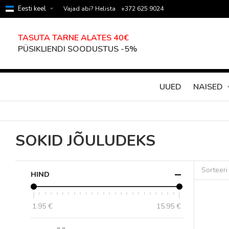
Eesti keel
Vajad abi? Helista
+372 625 9024
TASUTA TARNE ALATES 40€
PÜSIKLIENDI SOODUSTUS -5%
UUED
NAISED
SOKID JÕULUDEKS
Sorteeri
HIND
1.95 €
15.95 €