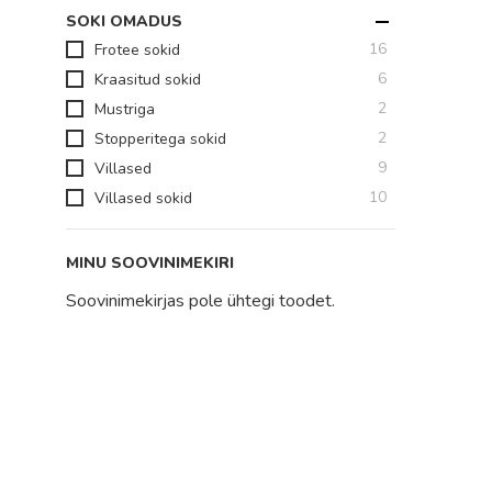
SOKI OMADUS
toodet
16
Frotee sokid
toodet
6
Kraasitud sokid
toodet
2
Mustriga
toodet
2
Stopperitega sokid
toodet
9
Villased
toodet
10
Villased sokid
MINU SOOVINIMEKIRI
Soovinimekirjas pole ühtegi toodet.