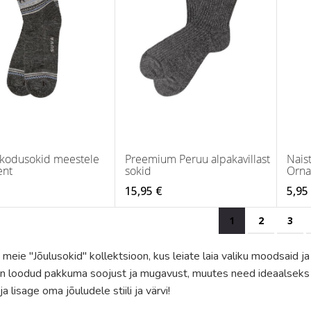
 kodusokid meestele
Preemium Peruu alpakavillast
Nais
nt
sokid
Orn
15,95 €
5,95
Page
You're currentl
Page
Pag
1
2
3
eie "Jõulusokid" kollektsioon, kus leiate laia valiku moodsaid ja 
on loodud pakkuma soojust ja mugavust, muutes need ideaalseks k
a lisage oma jõuludele stiili ja värvi!