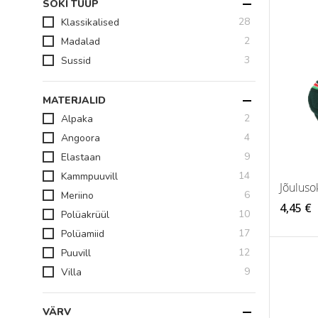
SOKI TÜÜP
toodet
28
Klassikalised
toodet
2
Madalad
toodet
3
Sussid
MATERJALID
toodet
2
Alpaka
toodet
4
Angoora
toodet
9
Elastaan
toodet
14
Kammpuuvill
Jõulus
toodet
6
Meriino
4,45 €
toodet
10
Polüakrüül
toodet
17
Polüamiid
toodet
12
Puuvill
toodet
9
Villa
VÄRV