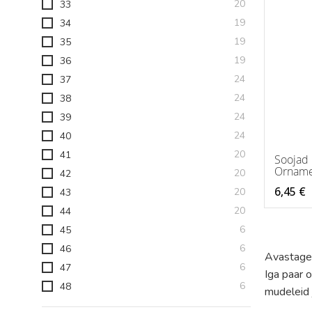
toodet
20
33
toodet
19
34
toodet
19
35
toodet
19
36
toodet
24
37
toodet
24
38
toodet
24
39
toodet
24
40
toodet
20
41
Soojad
Orname
toodet
20
42
6,45 €
toodet
20
43
toodet
20
44
toodet
6
45
toodet
6
46
Avastage m
toodet
6
47
Iga paar 
toodet
6
48
mudeleid j