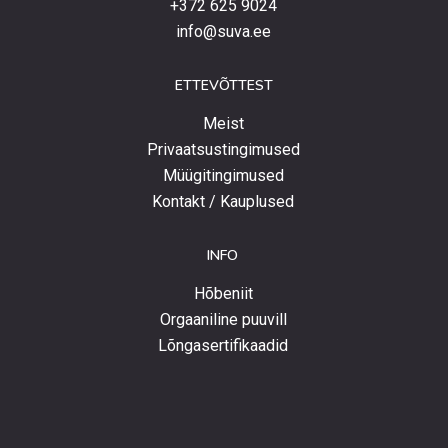
+372 625 9024
info@suva.ee
ETTEVÕTTEST
Meist
Privaatsustingimused
Müügitingimused
Kontakt / Kauplused
INFO
Hõbeniit
Orgaaniline puuvill
Lõngasertifikaadid