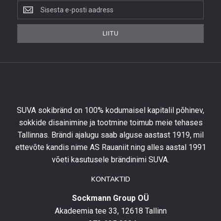
Liitu
uudiskirjaga,
et
LIITU
saada
10%
allahindlust
esimeselt
tellimuselt
ning
olla
SUVA sokibränd on 100% kodumaisel kapitalil põhinev,
kursis
sokkide disainimine ja tootmine toimub meie tehases
uusimate
Tallinnas. Brändi ajalugu saab alguse aastast 1919, mil
toodetega,
eripakkumistega
ettevõte kandis nime AS Rauaniit ning alles aastal 1991
ja
võeti kasutusele brändinimi SUVA.
uudistega.
KONTAKTID
Sockmann Group OÜ
Akadeemia tee 33, 12618 Tallinn