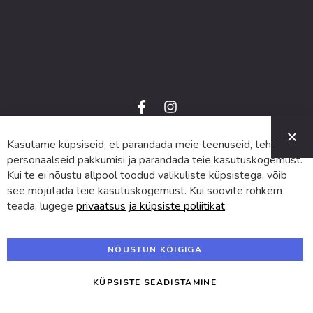
f
i
a
n
C
c
s
e
t
Kasutame küpsiseid, et parandada meie teenuseid, teha
© 2024 SUVA. Kõik õigused kaitstud.
b
a
o
g
personaalseid pakkumisi ja parandada teie kasutuskogemust.
o
r
Kui te ei nõustu allpool toodud valikuliste küpsistega, võib
k
a
m
see mõjutada teie kasutuskogemust. Kui soovite rohkem
teada, lugege
privaatsus ja küpsiste poliitikat
.
NÕUSTUN KÕIGIGA
KÜPSISTE SEADISTAMINE