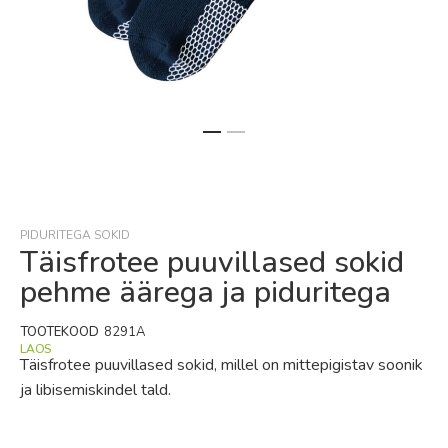
Skip
to
the
beginning
PIDURITEGA SOKID
of
Täisfrotee puuvillased sokid
the
pehme äärega ja piduritega
images
gallery
TOOTEKOOD
8291A
LAOS
Täisfrotee puuvillased sokid, millel on mittepigistav soonik
ja libisemiskindel tald.