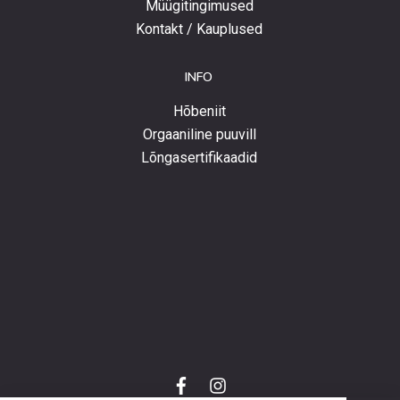
Müügitingimused
Kontakt / Kauplused
INFO
Hõbeniit
Orgaaniline puuvill
Lõngasertifikaadid
f
i