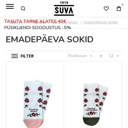
0
TASUTA TARNE ALATES 40€
AVALEHT
NAISED
KATEGOORIAD
EMADEPÄEVA SOKID
PÜSIKLIENDI SOODUSTUS -5%
EMADEPÄEVA SOKID
FILTER
Positsioon
12