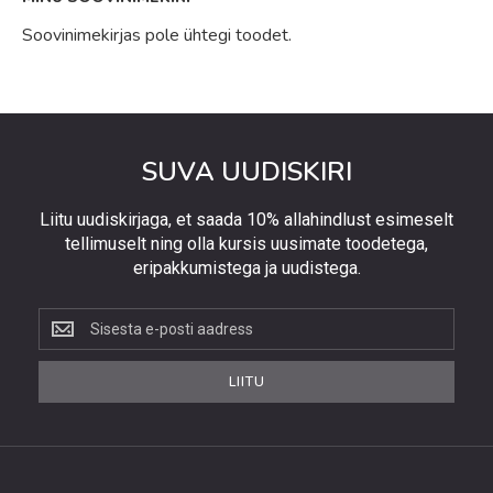
Soovinimekirjas pole ühtegi toodet.
SUVA UUDISKIRI
Liitu uudiskirjaga, et saada 10% allahindlust esimeselt
tellimuselt ning olla kursis uusimate toodetega,
eripakkumistega ja uudistega.
Liitu
uudiskirjaga,
et
LIITU
saada
10%
allahindlust
esimeselt
tellimuselt