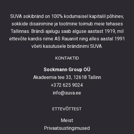
ning
olla
SUVA sokibränd on 100% kodumaisel kapitalil põhinev,
kursis
sokkide disainimine ja tootmine toimub meie tehases
uusimate
Tallinnas. Brändi ajalugu saab alguse aastast 1919, mil
toodetega,
eripakkumistega
ettevõte kandis nime AS Rauaniit ning alles aastal 1991
ja
võeti kasutusele brändinimi SUVA.
uudistega.
KONTAKTID
Sockmann Group OÜ
Akadeemia tee 33, 12618 Tallinn
+372 625 9024
info@suva.ee
ETTEVÕTTEST
Meist
Privaatsustingimused