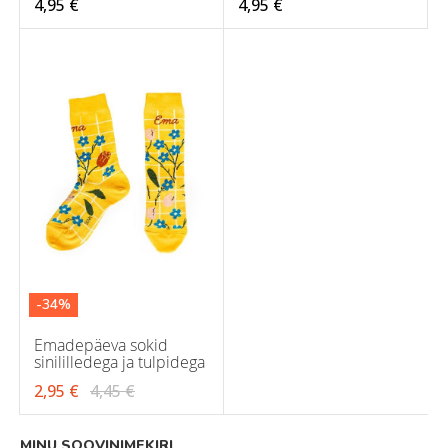
4,95 €
4,95 €
-34%
Emadepäeva sokid
sinililledega ja tulpidega
2,95 €
4,45 €
MINU SOOVINIMEKIRI