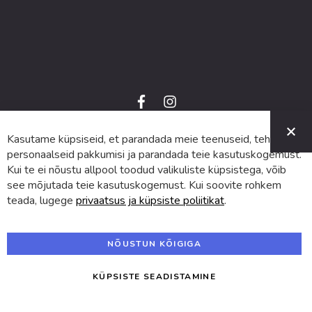
f
i
a
n
C
c
s
e
t
Kasutame küpsiseid, et parandada meie teenuseid, teha
© 2024 SUVA. Kõik õigused kaitstud.
b
a
o
g
personaalseid pakkumisi ja parandada teie kasutuskogemust.
o
r
Kui te ei nõustu allpool toodud valikuliste küpsistega, võib
k
a
m
see mõjutada teie kasutuskogemust. Kui soovite rohkem
teada, lugege
privaatsus ja küpsiste poliitikat
.
NÕUSTUN KÕIGIGA
KÜPSISTE SEADISTAMINE