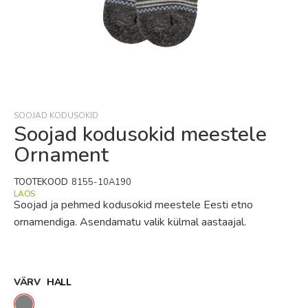
Skip
to
the
beginning
SOOJAD KODUSOKID
of
Soojad kodusokid meestele
the
Ornament
images
gallery
TOOTEKOOD
8155-10A190
LAOS
Soojad ja pehmed kodusokid meestele Eesti etno
ornamendiga. Asendamatu valik külmal aastaajal.
VÄRV
HALL