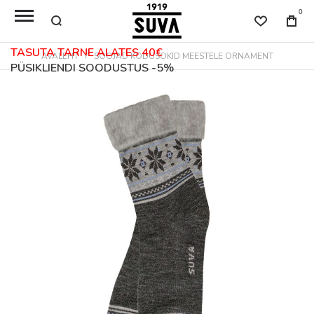
0
TASUTA TARNE ALATES 40€
AVALEHT
SOOJAD KODUSOKID MEESTELE ORNAMENT
PÜSIKLIENDI SOODUSTUS -5%
Skip
to
the
end
of
the
images
gallery