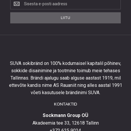
Liitu
uudiskirjaga,
et
LIITU
saada
10%
allahindlust
esimeselt
tellimuselt
ning
olla
SUVA sokibränd on 100% kodumaisel kapitalil põhinev,
kursis
sokkide disainimine ja tootmine toimub meie tehases
uusimate
Tallinnas. Brändi ajalugu saab alguse aastast 1919, mil
toodetega,
eripakkumistega
ettevõte kandis nime AS Rauaniit ning alles aastal 1991
ja
võeti kasutusele brändinimi SUVA.
uudistega.
KONTAKTID
Sockmann Group OÜ
Akadeemia tee 33, 12618 Tallinn
+372 625 9024