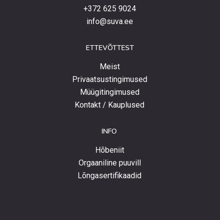
+372 625 9024
info@suva.ee
ETTEVÕTTEST
Meist
Privaatsustingimused
Müügitingimused
Kontakt / Kauplused
INFO
Hõbeniit
Orgaaniline puuvill
Lõngasertifikaadid