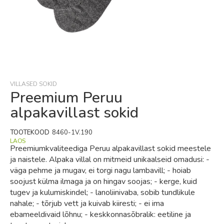
Skip
to
the
beginning
VILLASED SOKID
of
Preemium Peruu
the
alpakavillast sokid
images
gallery
TOOTEKOOD
8460-1V.190
LAOS
Preemiumkvaliteediga Peruu alpakavillast sokid meestele
ja naistele. Alpaka villal on mitmeid unikaalseid omadusi: -
väga pehme ja mugav, ei torgi nagu lambavill; - hoiab
soojust külma ilmaga ja on hingav soojas; - kerge, kuid
tugev ja kulumiskindel; - lanoliinivaba, sobib tundlikule
nahale; - tõrjub vett ja kuivab kiiresti; - ei ima
ebameeldivaid lõhnu; - keskkonnasõbralik: eetiline ja