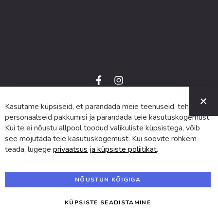
f
i
a
n
C
c
s
e
t
Kasutame küpsiseid, et parandada meie teenuseid, teha
© 2024 SUVA. Kõik õigused kaitstud.
b
a
o
g
personaalseid pakkumisi ja parandada teie kasutuskogemust.
o
r
Kui te ei nõustu allpool toodud valikuliste küpsistega, võib
k
a
m
see mõjutada teie kasutuskogemust. Kui soovite rohkem
teada, lugege
privaatsus ja küpsiste poliitikat
.
NÕUSTUN KÕIGIGA
KÜPSISTE SEADISTAMINE