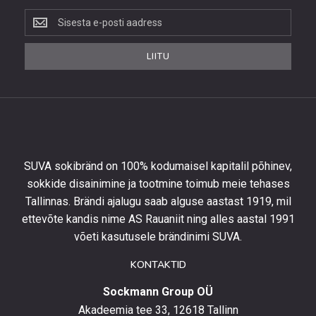
Liitu
uudiskirjaga,
et
LIITU
saada
10%
allahindlust
esimeselt
tellimuselt
ning
olla
SUVA sokibränd on 100% kodumaisel kapitalil põhinev,
kursis
sokkide disainimine ja tootmine toimub meie tehases
uusimate
Tallinnas. Brändi ajalugu saab alguse aastast 1919, mil
toodetega,
eripakkumistega
ettevõte kandis nime AS Rauaniit ning alles aastal 1991
ja
võeti kasutusele brändinimi SUVA.
uudistega.
KONTAKTID
Sockmann Group OÜ
Akadeemia tee 33, 12618 Tallinn