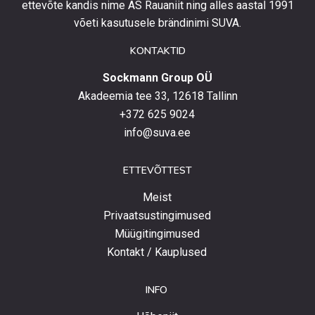
eripakkumistega
ettevõte kandis nime AS Rauaniit ning alles aastal 1991
ja
võeti kasutusele brändinimi SUVA.
uudistega.
KONTAKTID
Sockmann Group OÜ
Akadeemia tee 33, 12618 Tallinn
+372 625 9024
info@suva.ee
ETTEVÕTTEST
Meist
Privaatsustingimused
Müügitingimused
Kontakt / Kauplused
INFO