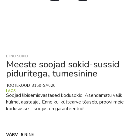
Skip
to
the
beginning
ETNO SOKID
of
Meeste soojad sokid-sussid
the
piduritega, tumesinine
images
gallery
TOOTEKOOD
8159-9A620
LAOS
Soojad libisemisvastased kodusokid. Asendamatu valik
külmal aastaajal. Enne kui küttearve tõuseb, proovi meie
kodususse – soojus on garanteeritud!
VÄRV
SININE