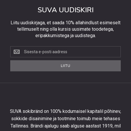
SUVA UUDISKIRI
Liitu uudiskirjaga, et saada 10% allahindlust esimeselt
tellimuselt ning olla kursis uusimate toodetega,
eripakkumistega ja uudistega.
Liitu
uudiskirjaga,
et
LIITU
saada
10%
allahindlust
esimeselt
tellimuselt
ning
olla
SUVA sokibränd on 100% kodumaisel kapitalil põhinev,
kursis
sokkide disainimine ja tootmine toimub meie tehases
uusimate
Tallinnas. Brändi ajalugu saab alguse aastast 1919, mil
toodetega,