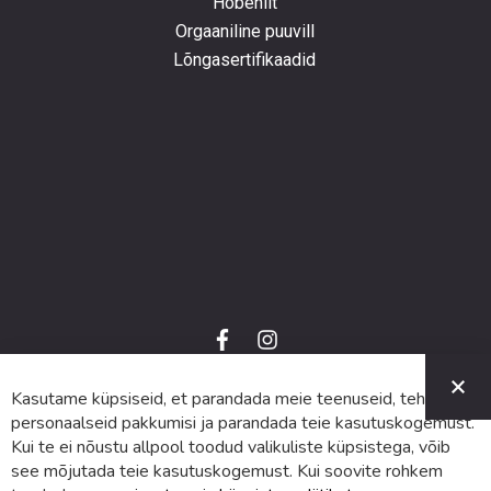
Hõbeniit
Orgaaniline puuvill
Lõngasertifikaadid
f
i
a
n
C
c
s
e
t
Kasutame küpsiseid, et parandada meie teenuseid, teha
© 2024 SUVA. Kõik õigused kaitstud.
b
a
o
g
personaalseid pakkumisi ja parandada teie kasutuskogemust.
o
r
Kui te ei nõustu allpool toodud valikuliste küpsistega, võib
k
a
m
see mõjutada teie kasutuskogemust. Kui soovite rohkem