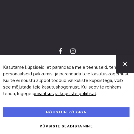
f
i
a
n
C
c
s
e
t
Kasutame küpsiseid, et parandada meie teenuseid, teha
© 2024 SUVA. Kõik õigused kaitstud.
b
a
o
g
personaalseid pakkumisi ja parandada teie kasutuskogemust.
o
r
Kui te ei nõustu allpool toodud valikuliste küpsistega, võib
k
a
m
see mõjutada teie kasutuskogemust. Kui soovite rohkem
teada, lugege
privaatsus ja küpsiste poliitikat
.
NÕUSTUN KÕIGIGA
KÜPSISTE SEADISTAMINE