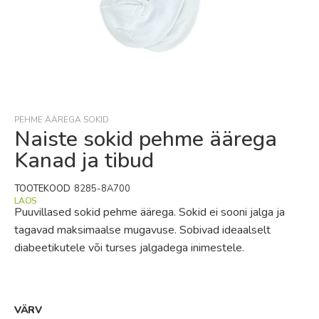
Skip
to
the
beginning
PEHME ÄÄREGA SOKID
of
Naiste sokid pehme äärega
the
Kanad ja tibud
images
gallery
TOOTEKOOD
8285-8A700
LAOS
Puuvillased sokid pehme äärega. Sokid ei sooni jalga ja
tagavad maksimaalse mugavuse. Sobivad ideaalselt
diabeetikutele või turses jalgadega inimestele.
VÄRV