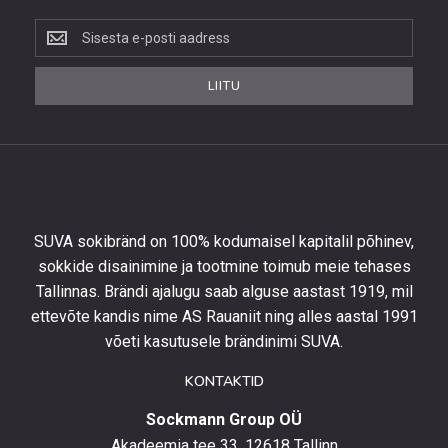
Liitu
uudiskirjaga,
et
LIITU
saada
10%
allahindlust
esimeselt
tellimuselt
ning
olla
SUVA sokibränd on 100% kodumaisel kapitalil põhinev,
kursis
sokkide disainimine ja tootmine toimub meie tehases
uusimate
Tallinnas. Brändi ajalugu saab alguse aastast 1919, mil
toodetega,
eripakkumistega
ettevõte kandis nime AS Rauaniit ning alles aastal 1991
ja
võeti kasutusele brändinimi SUVA.
uudistega.
KONTAKTID
Sockmann Group OÜ
Akadeemia tee 33, 12618 Tallinn