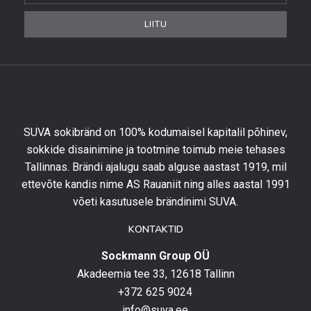
et
LIITU
saada
10%
allahindlust
esimeselt
tellimuselt
ning
olla
SUVA sokibränd on 100% kodumaisel kapitalil põhinev,
kursis
sokkide disainimine ja tootmine toimub meie tehases
uusimate
Tallinnas. Brändi ajalugu saab alguse aastast 1919, mil
toodetega,
eripakkumistega
ettevõte kandis nime AS Rauaniit ning alles aastal 1991
ja
võeti kasutusele brändinimi SUVA.
uudistega.
KONTAKTID
Sockmann Group OÜ
Akadeemia tee 33, 12618 Tallinn
+372 625 9024
info@suva.ee