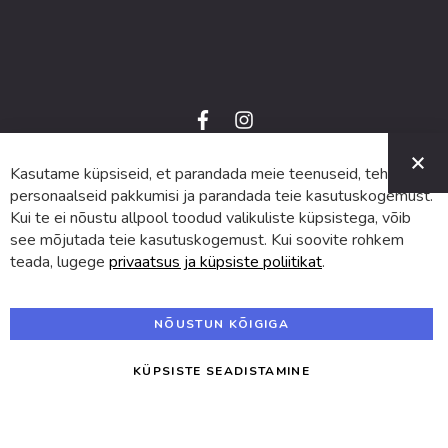
f
i
a
n
C
c
s
e
t
Kasutame küpsiseid, et parandada meie teenuseid, teha
© 2024 SUVA. Kõik õigused kaitstud.
b
a
o
g
personaalseid pakkumisi ja parandada teie kasutuskogemust.
o
r
Kui te ei nõustu allpool toodud valikuliste küpsistega, võib
k
a
m
see mõjutada teie kasutuskogemust. Kui soovite rohkem
teada, lugege
privaatsus ja küpsiste poliitikat
.
NÕUSTUN KÕIGIGA
KÜPSISTE SEADISTAMINE