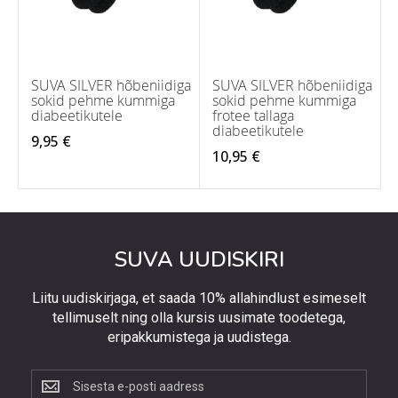
SUVA SILVER hõbeniidiga
SUVA SILVER hõbeniidiga
sokid pehme kummiga
sokid pehme kummiga
diabeetikutele
frotee tallaga
diabeetikutele
9,95 €
10,95 €
SUVA UUDISKIRI
Liitu uudiskirjaga, et saada 10% allahindlust esimeselt
tellimuselt ning olla kursis uusimate toodetega,
eripakkumistega ja uudistega.
Liitu
uudiskirjaga,