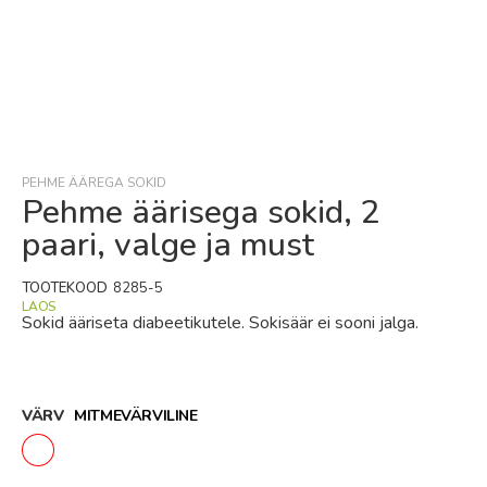
Skip
to
the
beginning
PEHME ÄÄREGA SOKID
of
Pehme äärisega sokid, 2
the
paari, valge ja must
images
gallery
TOOTEKOOD
8285-5
LAOS
Sokid ääriseta diabeetikutele. Sokisäär ei sooni jalga.
VÄRV
MITMEVÄRVILINE