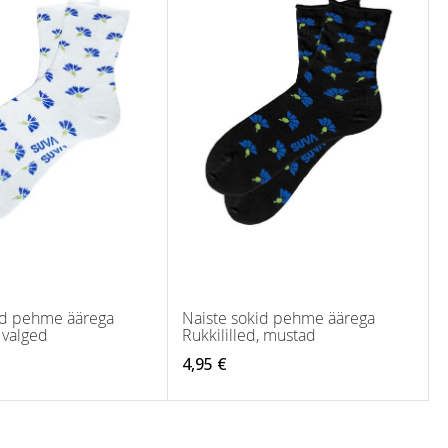
id pehme äärega
Naiste sokid pehme äärega
, valged
Rukkililled, mustad
4,95 €