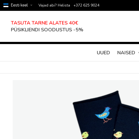
Eesti keel
Vajad abi? Helista
+372 625 9024
TASUTA TARNE ALATES 40€
PÜSIKLIENDI SOODUSTUS -5%
UUED
NAISED
Skip
to
the
end
of
the
images
gallery