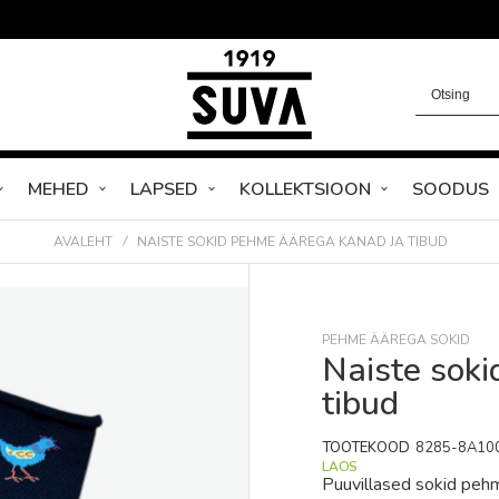
MEHED
LAPSED
KOLLEKTSIOON
SOODUS
AVALEHT
NAISTE SOKID PEHME ÄÄREGA KANAD JA TIBUD
PEHME ÄÄREGA SOKID
Naiste sok
tibud
TOOTEKOOD
8285-8A10
LAOS
Puuvillased sokid pehm