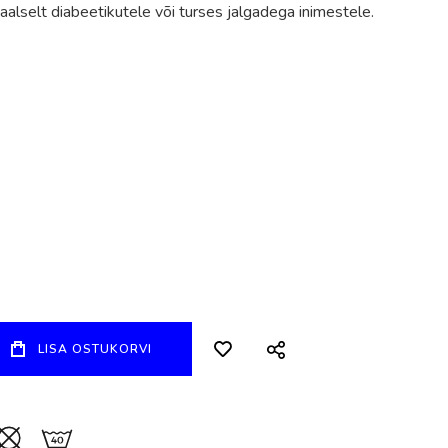
alselt diabeetikutele või turses jalgadega inimestele.
LISA OSTUKORVI