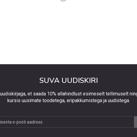
SUVA UUDISKIRI
 uudiskirjaga, et saada 10% allahindlust esimeselt tellimuselt nin
kursis uusimate toodetega, eripakkumistega ja uudistega.
jaga,