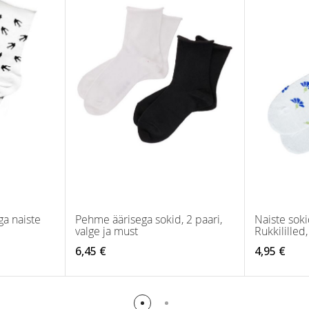
a naiste
Pehme äärisega sokid, 2 paari,
Naiste sok
valge ja must
Rukkililled
6,45 €
4,95 €