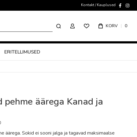
Kontakt / Kauplused
faceboo
inst
Otsing
KORV
0
MINU KONTO
ERITELLIMUSED
id pehme äärega Kanad ja
0
e äärega. Sokid ei sooni jalga ja tagavad maksimaalse