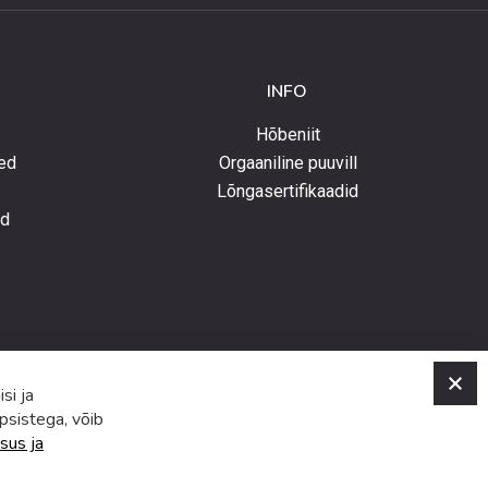
INFO
Hõbeniit
ed
Orgaaniline puuvill
Lõngasertifikaadid
ed
C
si ja
psistega, võib
sus ja