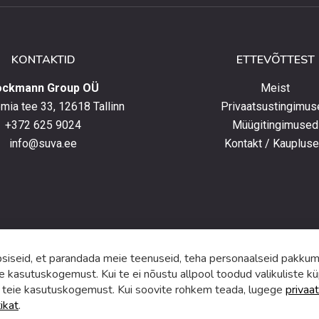
lust
lt
KONTAKTID
ETTEVÕTTEST
elt
ockmann Group OÜ
Meist
ia tee 33, 12618 Tallinn
Privaatsustingimus
+372 625 9024
Müügitingimused
e
info@suva.ee
Kontakt / Kauplus
ga,
umistega
ga.
iseid, et parandada meie teenuseid, teha personaalseid pakkumi
e kasutuskogemust. Kui te ei nõustu allpool toodud valikuliste kü
 teie kasutuskogemust. Kui soovite rohkem teada, lugege
privaat
tikat
.
f
i