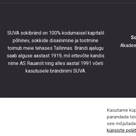
saada
10%
allahind
esimese
tellimus
SUVA sokibränd on 100% kodumaisel kapitalil
ning
S
põhinev, sokkide disainimine ja tootmine
olla
Akadeem
toimub meie tehases Tallinnas. Brändi ajalugu
kursis
saab alguse aastast 1919, mil ettevõte kandis
uusimat
toodete
nime AS Rauaniit ning alles aastal 1991 võeti
eripakk
kasutusele brändinimi SUVA.
ja
uudiste
Kasutame küps
parandada tei
see mõjutada
küpsiste polii