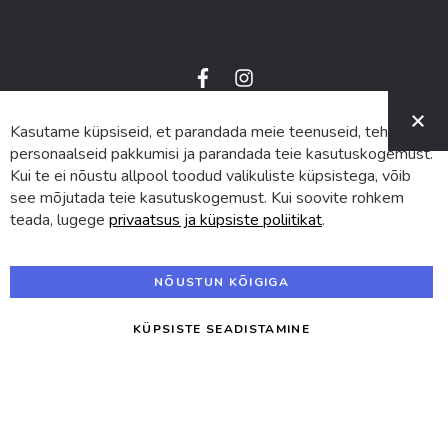
f
i
a
n
C
c
s
e
t
Kasutame küpsiseid, et parandada meie teenuseid, teha
© 2024 SUVA. Kõik õigused kaitstud.
b
a
o
g
personaalseid pakkumisi ja parandada teie kasutuskogemust.
o
r
Kui te ei nõustu allpool toodud valikuliste küpsistega, võib
k
a
m
see mõjutada teie kasutuskogemust. Kui soovite rohkem
teada, lugege
privaatsus ja küpsiste poliitikat
.
NÕUSTUN KÕIGIGA
KÜPSISTE SEADISTAMINE