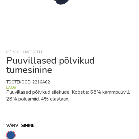
Skip
to
the
beginning
PÕLVIKUD MEESTELE
of
Puuvillased põlvikud
the
tumesinine
images
gallery
TOOTEKOOD
2216A62
LAOS
Puuvillased põlvikud silekude. Koostis: 68% kammpuuvill,
28% polüamiid, 4% elastaan.
VÄRV
SININE