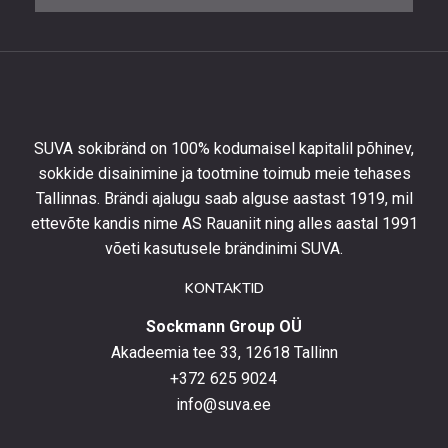
saada
10%
allahindlust
esimeselt
tellimuselt
ning
olla
SUVA sokibränd on 100% kodumaisel kapitalil põhinev,
kursis
sokkide disainimine ja tootmine toimub meie tehases
uusimate
Tallinnas. Brändi ajalugu saab alguse aastast 1919, mil
toodetega,
eripakkumistega
ettevõte kandis nime AS Rauaniit ning alles aastal 1991
ja
võeti kasutusele brändinimi SUVA.
uudistega.
KONTAKTID
Sockmann Group OÜ
Akadeemia tee 33, 12618 Tallinn
+372 625 9024
info@suva.ee