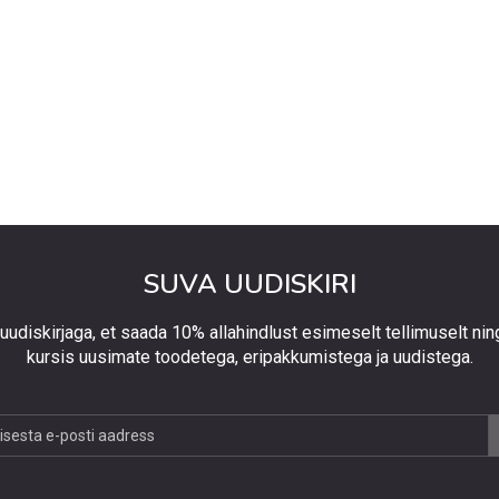
SUVA UUDISKIRI
 uudiskirjaga, et saada 10% allahindlust esimeselt tellimuselt nin
kursis uusimate toodetega, eripakkumistega ja uudistega.
jaga,