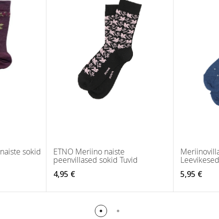
naiste sokid
ETNO Meriino naiste
Meriinovill
peenvillased sokid Tuvid
Leevikese
4,95 €
5,95 €