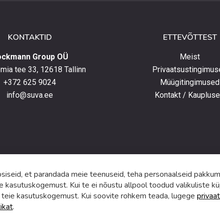
lust
lt
KONTAKTID
ETTEVÕTTEST
elt
ockmann Group OÜ
Meist
ia tee 33, 12618 Tallinn
Privaatsustingimus
+372 625 9024
Müügitingimused
e
info@suva.ee
Kontakt / Kauplus
ga,
umistega
ga.
iseid, et parandada meie teenuseid, teha personaalseid pakkumi
e kasutuskogemust. Kui te ei nõustu allpool toodud valikuliste kü
 teie kasutuskogemust. Kui soovite rohkem teada, lugege
privaat
tikat
.
f
i
a
n