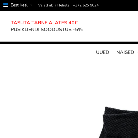
Eesti keel
Vajad abi? Helista
+372 625 9024
TASUTA TARNE ALATES 40€
PÜSIKLIENDI SOODUSTUS -5%
UUED
NAISED
Skip
to
the
end
of
the
images
gallery