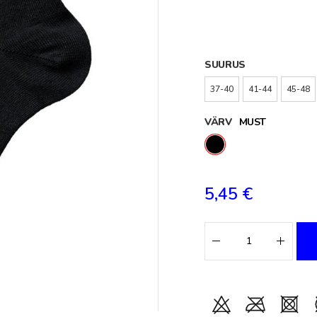
SUURUS
37-40
41-44
45-48
VÄRV
MUST
5,45 €