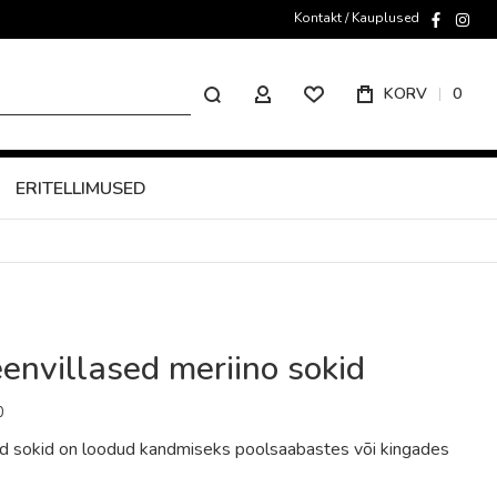
Kontakt / Kauplused
faceboo
inst
Otsing
KORV
0
MINU KONTO
ERITELLIMUSED
nvillased meriino sokid
0
ed sokid on loodud kandmiseks poolsaabastes või kingades