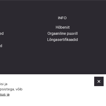
INFO
Hõbeniit
ed
Orgaaniline puuvill
Lõngasertifikaadid
ed
C
si ja
psistega, võib
sus ja