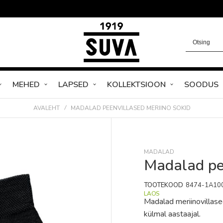
MEHED
LAPSED
KOLLEKTSIOON
SOODUS
AVALEHT
MADALAD PEENVILLASED MERIINO SOKID
MADALAD
Madalad pee
TOOTEKOOD
8474-1A10
LAOS
Madalad meriinovillas
külmal aastaajal.