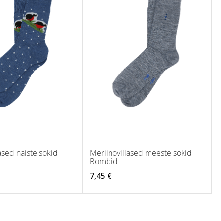
ased naiste sokid
Meriinovillased meeste sokid
d
Rombid
7,45 €