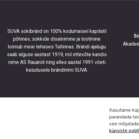
10%
allahind
esimese
tellimus
SUVA sokibränd on 100% kodumaisel kapitalil
ning
S
põhinev, sokkide disainimine ja tootmine
olla
Akadeem
toimub meie tehases Tallinnas. Brändi ajalugu
kursis
saab alguse aastast 1919, mil ettevõte kandis
uusimat
toodete
nime AS Rauaniit ning alles aastal 1991 võeti
eripakk
kasutusele brändinimi SUVA.
ja
uudiste
Kasutame küps
parandada tei
see mõjutada
küpsiste polii