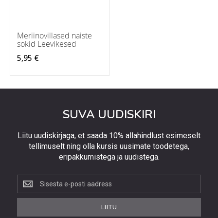
Meriinovillased naiste
sokid Leevikesed
5,95 €
SUVA UUDISKIRI
Liitu uudiskirjaga, et saada 10% allahindlust esimeselt
tellimuselt ning olla kursis uusimate toodetega,
eripakkumistega ja uudistega.
Liitu
uudiskirjaga,
et
LIITU
saada