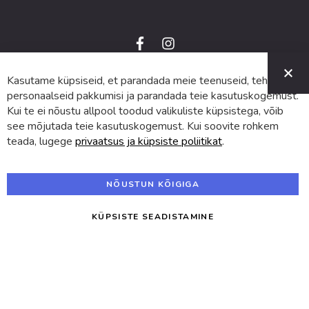
f
i
a
n
C
c
s
e
t
Kasutame küpsiseid, et parandada meie teenuseid, teha
© 2024 SUVA. Kõik õigused kaitstud.
b
a
o
g
personaalseid pakkumisi ja parandada teie kasutuskogemust.
o
r
Kui te ei nõustu allpool toodud valikuliste küpsistega, võib
k
a
m
see mõjutada teie kasutuskogemust. Kui soovite rohkem
teada, lugege
privaatsus ja küpsiste poliitikat
.
NÕUSTUN KÕIGIGA
KÜPSISTE SEADISTAMINE