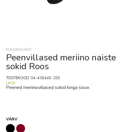
Skip
to
the
beginning
KLASSIKALISED
of
Peenvillased meriino naiste
the
sokid Roos
images
gallery
TOOTEKOOD
04-436440-205
LAOS
Peened meriinovillased sokid kinga sisse.
VÄRV