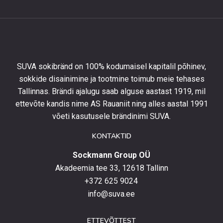
10%
allahindlust
esimeselt
tellimuselt
ning
olla
SUVA sokibränd on 100% kodumaisel kapitalil põhinev,
kursis
sokkide disainimine ja tootmine toimub meie tehases
uusimate
Tallinnas. Brändi ajalugu saab alguse aastast 1919, mil
toodetega,
eripakkumistega
ettevõte kandis nime AS Rauaniit ning alles aastal 1991
ja
võeti kasutusele brändinimi SUVA.
uudistega.
KONTAKTID
Sockmann Group OÜ
Akadeemia tee 33, 12618 Tallinn
+372 625 9024
info@suva.ee
ETTEVÕTTEST