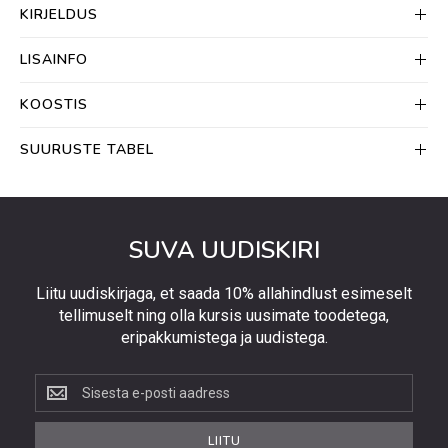
KIRJELDUS
LISAINFO
KOOSTIS
SUURUSTE TABEL
SUVA UUDISKIRI
Liitu uudiskirjaga, et saada 10% allahindlust esimeselt
tellimuselt ning olla kursis uusimate toodetega,
eripakkumistega ja uudistega.
Liitu
uudiskirjaga,
et
LIITU