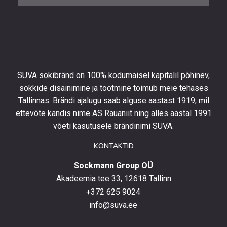
saada
10%
allahindlust
esimeselt
tellimuselt
ning
olla
SUVA sokibränd on 100% kodumaisel kapitalil põhinev,
kursis
sokkide disainimine ja tootmine toimub meie tehases
uusimate
Tallinnas. Brändi ajalugu saab alguse aastast 1919, mil
toodetega,
eripakkumistega
ettevõte kandis nime AS Rauaniit ning alles aastal 1991
ja
võeti kasutusele brändinimi SUVA.
uudistega.
KONTAKTID
Sockmann Group OÜ
Akadeemia tee 33, 12618 Tallinn
+372 625 9024
info@suva.ee