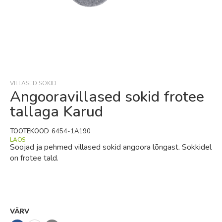
Skip
to
the
beginning
VILLASED SOKID
of
Angooravillased sokid frotee
the
tallaga Karud
images
gallery
TOOTEKOOD
6454-1A190
LAOS
Soojad ja pehmed villased sokid angoora lõngast. Sokkidel
on frotee tald.
VÄRV