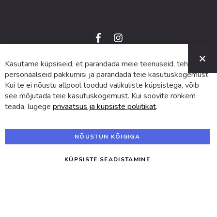
f
i
a
n
C
c
s
e
t
Kasutame küpsiseid, et parandada meie teenuseid, teha
© 2024 SUVA. Kõik õigused kaitstud.
b
a
o
g
personaalseid pakkumisi ja parandada teie kasutuskogemust.
o
r
Kui te ei nõustu allpool toodud valikuliste küpsistega, võib
k
a
m
see mõjutada teie kasutuskogemust. Kui soovite rohkem
teada, lugege
privaatsus ja küpsiste poliitikat
.
NÕUSTUN KÕIGIGA
KÜPSISTE SEADISTAMINE