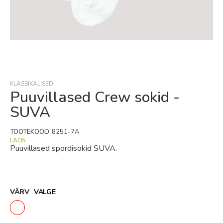
Skip
to
the
beginning
KLASSIKALISED
of
Puuvillased Crew sokid -
the
SUVA
images
gallery
TOOTEKOOD
8251-7A
LAOS
Puuvillased spordisokid SUVA.
VÄRV
VALGE