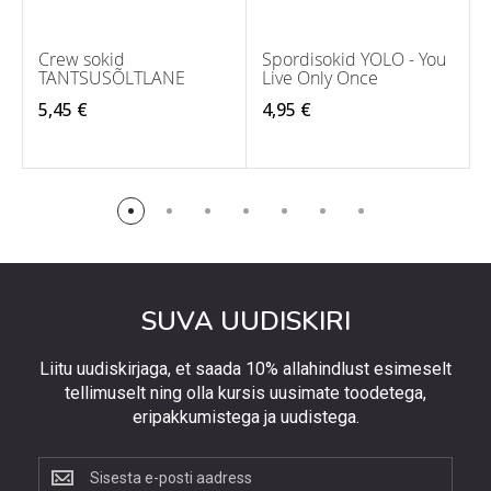
Crew sokid
Spordisokid YOLO - You
TANTSUSÕLTLANE
Live Only Once
5,45 €
4,95 €
SUVA UUDISKIRI
Liitu uudiskirjaga, et saada 10% allahindlust esimeselt
tellimuselt ning olla kursis uusimate toodetega,
eripakkumistega ja uudistega.
Liitu