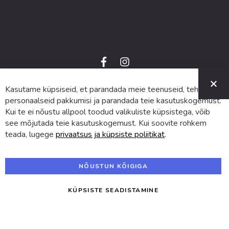
f
i
a
n
C
c
s
e
t
Kasutame küpsiseid, et parandada meie teenuseid, teha
© 2024 SUVA. Kõik õigused kaitstud.
b
a
o
g
personaalseid pakkumisi ja parandada teie kasutuskogemust.
o
r
Kui te ei nõustu allpool toodud valikuliste küpsistega, võib
k
a
m
see mõjutada teie kasutuskogemust. Kui soovite rohkem
teada, lugege
privaatsus ja küpsiste poliitikat
.
NÕUSTUN KÕIGIGA
KÜPSISTE SEADISTAMINE