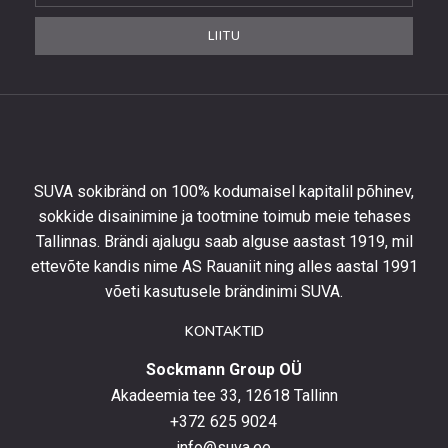
uudiskirjaga,
et
LIITU
saada
10%
allahindlust
esimeselt
tellimuselt
ning
olla
SUVA sokibränd on 100% kodumaisel kapitalil põhinev,
kursis
sokkide disainimine ja tootmine toimub meie tehases
uusimate
Tallinnas. Brändi ajalugu saab alguse aastast 1919, mil
toodetega,
eripakkumistega
ettevõte kandis nime AS Rauaniit ning alles aastal 1991
ja
võeti kasutusele brändinimi SUVA.
uudistega.
KONTAKTID
Sockmann Group OÜ
Akadeemia tee 33, 12618 Tallinn
+372 625 9024
info@suva.ee