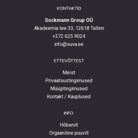
uudistega.
KONTAKTID
Sockmann Group OÜ
Akadeemia tee 33, 12618 Tallinn
+372 625 9024
info@suva.ee
ETTEVÕTTEST
Meist
Privaatsustingimused
Müügitingimused
Kontakt / Kauplused
INFO
Hõbeniit
Orgaaniline puuvill