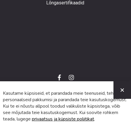
Lõngasertifikaadid
f
i
a
n
C
c
s
e
t
Kasutame küpsiseid, et parandada meie teenuseid, teha
© 2024 SUVA. Kõik õigused kaitstud.
b
a
o
g
personaalseid pakkumisi ja parandada teie kasutuskogemust.
o
r
Kui te ei nõustu allpool toodud valikuliste küpsistega, võib
k
a
m
see mõjutada teie kasutuskogemust. Kui soovite rohkem
teada, lugege
privaatsus ja küpsiste poliitikat
.