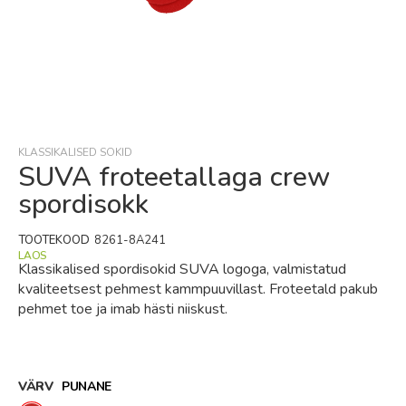
Skip
to
the
beginning
KLASSIKALISED SOKID
of
SUVA froteetallaga crew
the
spordisokk
images
gallery
TOOTEKOOD
8261-8A241
LAOS
Klassikalised spordisokid SUVA logoga, valmistatud
kvaliteetsest pehmest kammpuuvillast. Froteetald pakub
pehmet toe ja imab hästi niiskust.
VÄRV
PUNANE