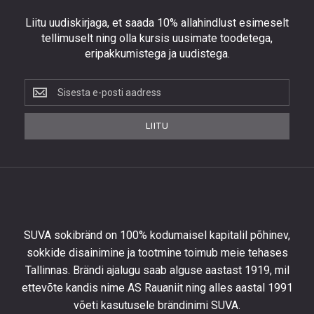
Liitu uudiskirjaga, et saada 10% allahindlust esimeselt
tellimuselt ning olla kursis uusimate toodetega,
eripakkumistega ja uudistega.
Liitu
uudiskirjaga,
et
LIITU
saada
10%
allahindlust
esimeselt
tellimuselt
ning
olla
SUVA sokibränd on 100% kodumaisel kapitalil põhinev,
kursis
sokkide disainimine ja tootmine toimub meie tehases
uusimate
Tallinnas. Brändi ajalugu saab alguse aastast 1919, mil
toodetega,
eripakkumistega
ettevõte kandis nime AS Rauaniit ning alles aastal 1991
ja
võeti kasutusele brändinimi SUVA.