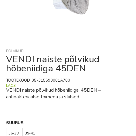
Skip
to
the
beginning
PÕLVIKUD
of
VENDI naiste põlvikud
the
hõbeniidiga 45DEN
images
gallery
TOOTEKOOD
05-315590001A700
LAOS
VENDI naiste põlvikud hõbeniidiga, 45DEN –
antibakteriaalse toimega ja stiilsed.
SUURUS
36-38
39-41