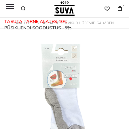
0
TASUTA TARNE ALATES 40€
AVALEHT
VENDI NAISTE PÕLVIKUD HÕBENIIDIGA 45DEN
PÜSIKLIENDI SOODUSTUS -5%
Skip
to
the
end
of
the
images
gallery