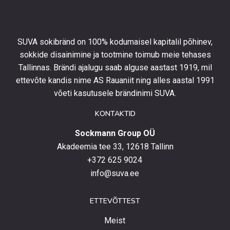
esimeselt
tellimuselt
ning
olla
SUVA sokibränd on 100% kodumaisel kapitalil põhinev,
kursis
sokkide disainimine ja tootmine toimub meie tehases
uusimate
Tallinnas. Brändi ajalugu saab alguse aastast 1919, mil
toodetega,
eripakkumistega
ettevõte kandis nime AS Rauaniit ning alles aastal 1991
ja
võeti kasutusele brändinimi SUVA.
uudistega.
KONTAKTID
Sockmann Group OÜ
Akadeemia tee 33, 12618 Tallinn
+372 625 9024
info@suva.ee
ETTEVÕTTEST
Meist