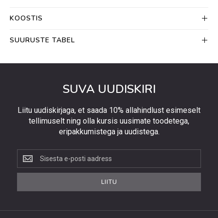
KOOSTIS
SUURUSTE TABEL
SUVA UUDISKIRI
Liitu uudiskirjaga, et saada 10% allahindlust esimeselt
tellimuselt ning olla kursis uusimate toodetega,
eripakkumistega ja uudistega.
Liitu
uudiskirjaga,
et
LIITU
saada
10%
allahindlust