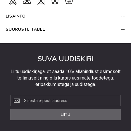
LISAINFO
SUURUSTE TABEL
SUVA UUDISKIRI
Liitu uudiskirjaga, et saada 10% allahindlust esimeselt
tellimuselt ning olla kursis uusimate toodetega,
eripakkumistega ja uudistega.
Liitu
uudiskirjaga,
et
LIITU
saada
10%
allahindlust