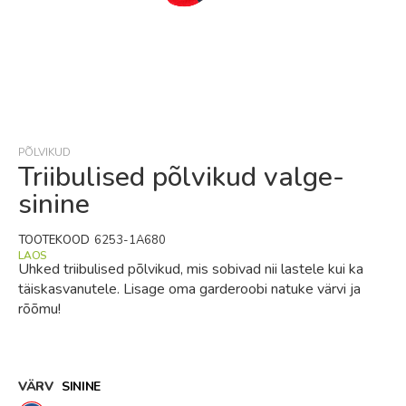
Skip
to
the
beginning
PÕLVIKUD
of
Triibulised põlvikud valge-
the
sinine
images
gallery
TOOTEKOOD
6253-1A680
LAOS
Uhked triibulised põlvikud, mis sobivad nii lastele kui ka
täiskasvanutele. Lisage oma garderoobi natuke värvi ja
rõõmu!
VÄRV
SININE