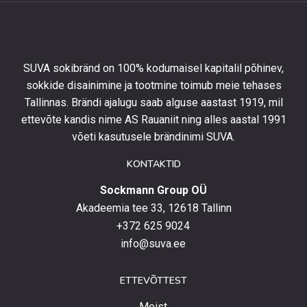
esimeselt
tellimuselt
ning
olla
SUVA sokibränd on 100% kodumaisel kapitalil põhinev,
kursis
sokkide disainimine ja tootmine toimub meie tehases
uusimate
Tallinnas. Brändi ajalugu saab alguse aastast 1919, mil
toodetega,
eripakkumistega
ettevõte kandis nime AS Rauaniit ning alles aastal 1991
ja
võeti kasutusele brändinimi SUVA.
uudistega.
KONTAKTID
Sockmann Group OÜ
Akadeemia tee 33, 12618 Tallinn
+372 625 9024
info@suva.ee
ETTEVÕTTEST
Meist