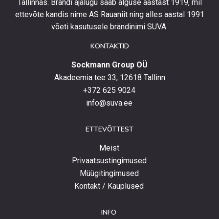
Tallinnas. Brändi ajalugu saab alguse aastast 1919, mil
toodetega,
eripakkumistega
ettevõte kandis nime AS Rauaniit ning alles aastal 1991
ja
võeti kasutusele brändinimi SUVA.
uudistega.
KONTAKTID
Sockmann Group OÜ
Akadeemia tee 33, 12618 Tallinn
+372 625 9024
info@suva.ee
ETTEVÕTTEST
Meist
Privaatsustingimused
Müügitingimused
Kontakt / Kauplused
INFO