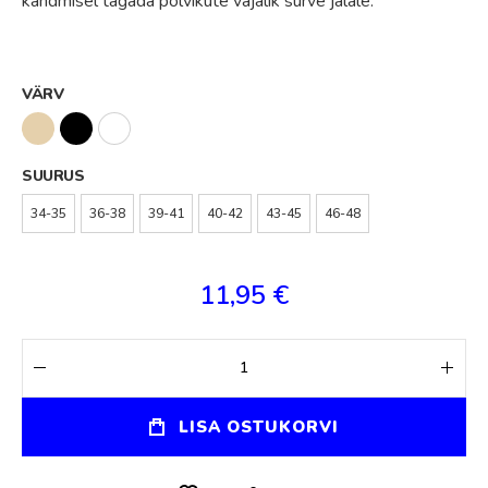
kandmisel tagada põlvikute vajalik surve jalale.
VÄRV
SUURUS
34-35
36-38
39-41
40-42
43-45
46-48
11,95 €
LISA OSTUKORVI