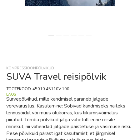
Skip
to
the
beginning
KOMPRESSIOONPÕLVIKUD
of
SUVA Travel reisipõlvik
the
images
TOOTEKOOD
45010 45110V.100
gallery
LAOS
Survepõlvikud, mille kandmisel paraneb jalgade
verevarustus. Kasutamine: Sobivad kandmiseks näiteks
lennusõidul või muus olukorras, kus liikumisvõimalus
piiratud. Tõmba põlvikud jalga vahetult enne reisile
minekut, nii vähendad jalgade paistetuse ja väsimuse riski.
Pese põlvikuid pärast igat kasutamist, et järgmisel