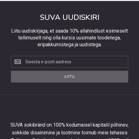
SUVA UUDISKIRI
Liitu uudiskirjaga, et saada 10% allahindlust esimeselt
tellimuselt ning olla kursis uusimate toodetega,
eripakkumistega ja uudistega.
Liitu
uudiskirjaga,
et
LIITU
saada
10%
allahindlust
esimeselt
tellimuselt
ning
olla
SUVA sokibränd on 100% kodumaisel kapitalil põhinev,
kursis
sokkide disainimine ja tootmine toimub meie tehases
uusimate