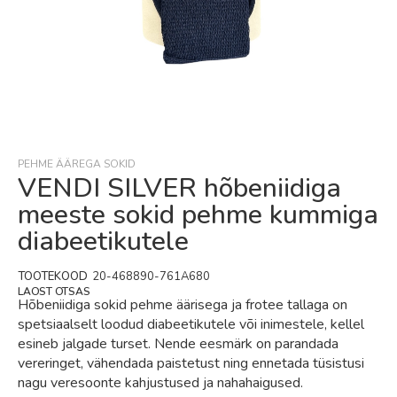
Skip
to
the
beginning
PEHME ÄÄREGA SOKID
of
VENDI SILVER hõbeniidiga
the
meeste sokid pehme kummiga
images
gallery
diabeetikutele
TOOTEKOOD
20-468890-761A680
LAOST OTSAS
Hõbeniidiga sokid pehme äärisega ja frotee tallaga on
spetsiaalselt loodud diabeetikutele või inimestele, kellel
esineb jalgade turset. Nende eesmärk on parandada
vereringet, vähendada paistetust ning ennetada tüsistusi
nagu veresoonte kahjustused ja nahahaigused.