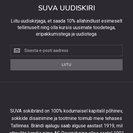
SUVA UUDISKIRI
Liitu uudiskirjaga, et saada 10% allahindlust esimeselt
tellimuselt ning olla kursis uusimate toodetega,
eripakkumistega ja uudistega.
Liitu
uudiskirjaga,
et
LIITU
saada
10%
allahindlust
esimeselt
tellimuselt
ning
olla
SUVA sokibränd on 100% kodumaisel kapitalil põhinev,
kursis
sokkide disainimine ja tootmine toimub meie tehases
uusimate
Tallinnas. Brändi ajalugu saab alguse aastast 1919, mil
toodetega,
eripakkumistega