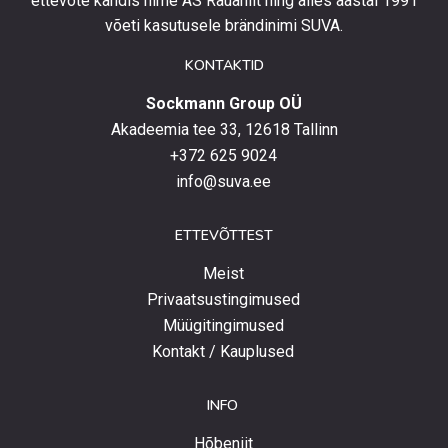
ettevõte kandis nime AS Rauaniit ning alles aastal 1991
ja
võeti kasutusele brändinimi SUVA.
uudistega.
KONTAKTID
Sockmann Group OÜ
Akadeemia tee 33, 12618 Tallinn
+372 625 9024
info@suva.ee
ETTEVÕTTEST
Meist
Privaatsustingimused
Müügitingimused
Kontakt / Kauplused
INFO
Hõbeniit