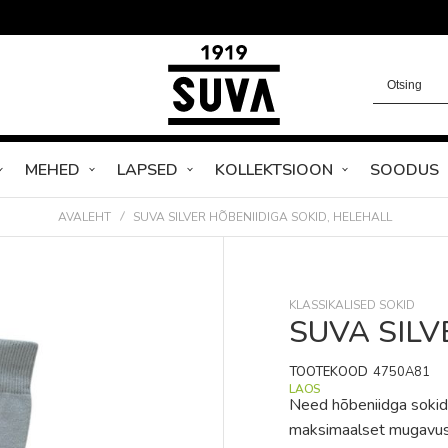
MEHED
LAPSED
KOLLEKTSIOON
SOODUS
AVALEHT
SUVA SILVER HÕBENIIDIGA SOKID, HELEHALL
KLASSIKALISED SOKID
SUVA SILVE
TOOTEKOOD
4750A81
LAOS
Need hõbeniidga sokid
maksimaalset mugavust 