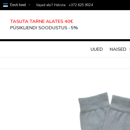
Eesti keel
Vajad abi? Helista
+372 625 9024
TASUTA TARNE ALATES 40€
PÜSIKLIENDI SOODUSTUS -5%
UUED
NAISED
Skip
to
the
end
of
the
images
gallery