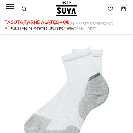
0
TASUTA TARNE ALATES 40€
AVALEHT
SUVA DRY ENERGY MEESTE SPORDISOKID
PÜSIKLIENDI SOODUSTUS -5%
ERIOMADUSTEGA MATERJALIDEST
Skip
to
the
end
of
the
images
gallery