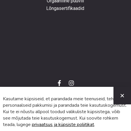
Orgaaniline puuvill
Lõngasertifikaadid
f
i
a
n
C
c
s
e
t
Kasutame küpsiseid, et parandada meie teenuseid, teha
© 2024 SUVA. Kõik õigused kaitstud.
b
a
o
g
personaalseid pakkumisi ja parandada teie kasutuskogemust.
o
r
Kui te ei nõustu allpool toodud valikuliste küpsistega, võib
k
a
m
see mõjutada teie kasutuskogemust. Kui soovite rohkem
teada, lugege
privaatsus ja küpsiste poliitikat
.