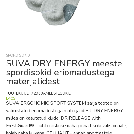
Skip
to
the
beginning
SPORDISOKID
of
SUVA DRY ENERGY meeste
the
spordisokid eriomadustega
images
gallery
materjalidest
TOOTEKOOD
72989AMEESTESOKID
LAOS
SUVA ERGONOMIC SPORT SYSTEM sarja tooted on
valmistatud eriomadustega materjalidest: DRY ENERGY,
milles on kasutatud kiude: DRIRELEASE with
FreshGuard® - juhib niiskuse naha pinnalt soki välispinnale,
hoiab naha kuivana. CELLIANT - annab sportlastele