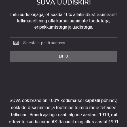
SUVA UUDISKIRI
Liitu uudiskirjaga, et saada 10% allahindlust esimeselt
tellimuselt ning olla kursis uusimate toodetega,
eripakkumistega ja uudistega.
Liitu
uudiskirjaga,
et
LIITU
saada
10%
allahindlust
esimeselt
tellimuselt
ning
olla
SUVA sokibränd on 100% kodumaisel kapitalil põhinev,
kursis
sokkide disainimine ja tootmine toimub meie tehases
uusimate
Tallinnas. Brändi ajalugu saab alguse aastast 1919, mil
toodetega,
eripakkumistega
ettevõte kandis nime AS Rauaniit ning alles aastal 1991