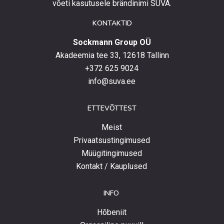
ja
võeti kasutusele brändinimi SUVA.
uudistega.
KONTAKTID
Sockmann Group OÜ
Akadeemia tee 33, 12618 Tallinn
+372 625 9024
info@suva.ee
ETTEVÕTTEST
Meist
Privaatsustingimused
Müügitingimused
Kontakt / Kauplused
INFO
Hõbeniit