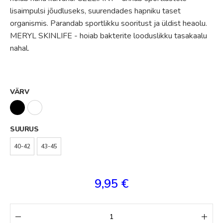
lisaimpulsi jõudluseks, suurendades hapniku taset
organismis. Parandab sportlikku sooritust ja üldist heaolu.
MERYL SKINLIFE - hoiab bakterite looduslikku tasakaalu
nahal.
VÄRV
SUURUS
40-42
43-45
9,95 €