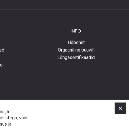
INFO
Hõbeniit
ed
Orgaaniline puuvill
Lõngasertifikaadid
ed
C
si ja
psistega, võib
sus ja