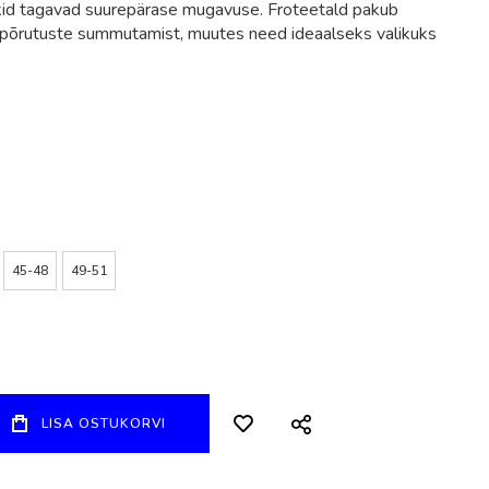
okid tagavad suurepärase mugavuse. Froteetald pakub
 põrutuste summutamist, muutes need ideaalseks valikuks
.
45-48
49-51
LISA OSTUKORVI