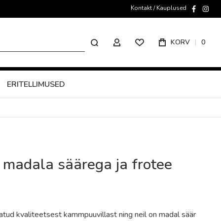
Kontakt / Kauplused
faceboo
inst
Otsing
KORV
0
MINU KONTO
ERITELLIMUSED
 madala säärega ja frotee
atud kvaliteetsest kammpuuvillast ning neil on madal säär