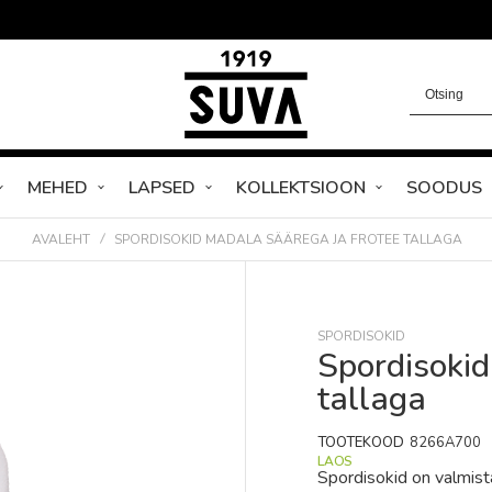
MEHED
LAPSED
KOLLEKTSIOON
SOODUS
AVALEHT
SPORDISOKID MADALA SÄÄREGA JA FROTEE TALLAGA
SPORDISOKID
Spordisokid
tallaga
TOOTEKOOD
8266A700
LAOS
Spordisokid on valmist