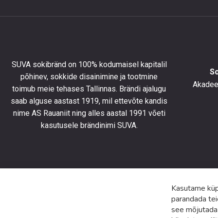
et
saada
10%
allahind
esimese
tellimus
SUVA sokibränd on 100% kodumaisel kapitalil
ning
S
põhinev, sokkide disainimine ja tootmine
olla
Akadeem
toimub meie tehases Tallinnas. Brändi ajalugu
kursis
saab alguse aastast 1919, mil ettevõte kandis
uusimat
toodete
nime AS Rauaniit ning alles aastal 1991 võeti
eripakk
kasutusele brändinimi SUVA.
ja
uudiste
Kasutame küps
parandada tei
see mõjutada