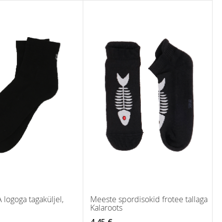
logoga tagaküljel,
Meeste spordisokid frotee tallaga
Kalaroots