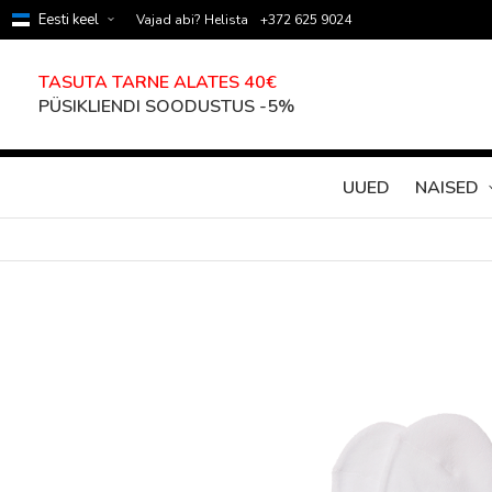
Eesti keel
Vajad abi? Helista
+372 625 9024
TASUTA TARNE ALATES 40€
PÜSIKLIENDI SOODUSTUS -5%
UUED
NAISED
Skip
to
the
end
of
the
images
gallery