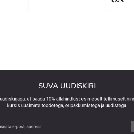
4,95 €
SUVA UUDISKIRI
 uudiskirjaga, et saada 10% allahindlust esimeselt tellimuselt nin
kursis uusimate toodetega, eripakkumistega ja uudistega.
jaga,