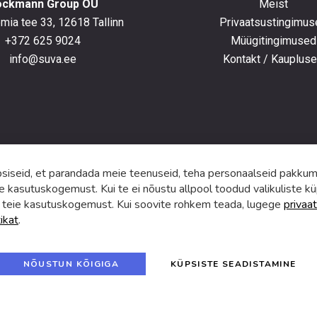
ockmann Group OÜ
Meist
ia tee 33, 12618 Tallinn
Privaatsustingimus
+372 625 9024
Müügitingimused
e
info@suva.ee
Kontakt / Kauplus
ga,
umistega
ga.
iseid, et parandada meie teenuseid, teha personaalseid pakkumi
e kasutuskogemust. Kui te ei nõustu allpool toodud valikuliste kü
 teie kasutuskogemust. Kui soovite rohkem teada, lugege
privaat
tikat
.
f
i
a
n
c
s
e
t
© 2024 SUVA. Kõik õigused kaitstud.
b
a
NÕUSTUN KÕIGIGA
KÜPSISTE SEADISTAMINE
o
g
o
r
k
a
m