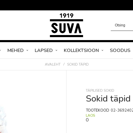
MEHED
LAPSED
KOLLEKTSIOON
SOODUS
AVALEHT
SOKID TÄPID
TÄPILISED SOKID
Sokid täpid
TOOTEKOOD
02-369240
LAOS
0