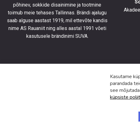
S
põhinev, sokkide disainimine ja tootmine
olla
Akadeem
toimub meie tehases Tallinnas. Brändi ajalugu
kursis
saab alguse aastast 1919, mil ettevõte kandis
uusimat
toodete
nime AS Rauaniit ning alles aastal 1991 võeti
eripakk
kasutusele brändinimi SUVA.
ja
uudiste
Kasutame küps
parandada tei
see mõjutada
küpsiste polii