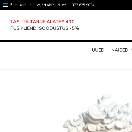
Eesti keel
Vajad abi? Helista
+372 625 9024
TASUTA TARNE ALATES 40€
PÜSIKLIENDI SOODUSTUS -5%
UUED
NAISED
Skip
to
the
end
of
the
images
gallery