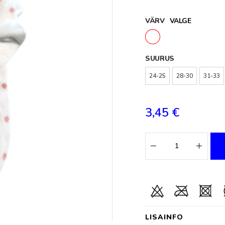
VÄRV
VALGE
SUURUS
24-25
28-30
31-33
3,45 €
LISAINFO