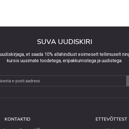
SUVA UUDISKIRI
 uudiskirjaga, et saada 10% allahindlust esimeselt tellimuselt nin
kursis uusimate toodetega, eripakkumistega ja uudistega.
jaga,
lust
lt
KONTAKTID
ETTEVÕTTEST
elt