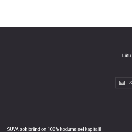
Liitu
Liitu
uudiskir
et
saada
10%
allahind
esimese
tellimus
SUVA sokibränd on 100% kodumaisel kapitalil
ning