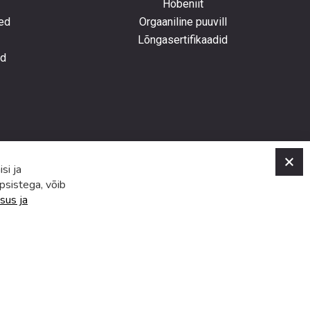
Hõbeniit
ed
Orgaaniline puuvill
Lõngasertifikaadid
ed
C
si ja
psistega, võib
sus ja