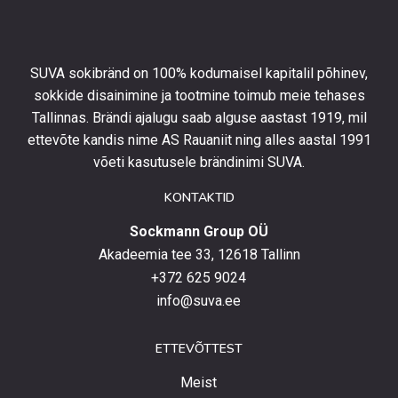
esimeselt
tellimuselt
ning
olla
SUVA sokibränd on 100% kodumaisel kapitalil põhinev,
kursis
sokkide disainimine ja tootmine toimub meie tehases
uusimate
Tallinnas. Brändi ajalugu saab alguse aastast 1919, mil
toodetega,
eripakkumistega
ettevõte kandis nime AS Rauaniit ning alles aastal 1991
ja
võeti kasutusele brändinimi SUVA.
uudistega.
KONTAKTID
Sockmann Group OÜ
Akadeemia tee 33, 12618 Tallinn
+372 625 9024
info@suva.ee
ETTEVÕTTEST
Meist