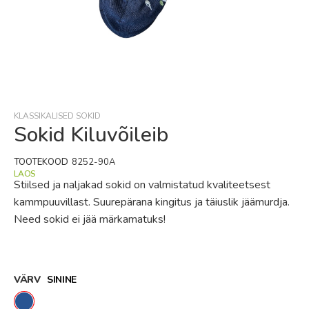
Skip
to
the
beginning
KLASSIKALISED SOKID
of
Sokid Kiluvõileib
the
images
TOOTEKOOD
8252-90A
gallery
LAOS
Stiilsed ja naljakad sokid on valmistatud kvaliteetsest
kammpuuvillast. Suurepärana kingitus ja täiuslik jäämurdja.
Need sokid ei jää märkamatuks!
VÄRV
SININE