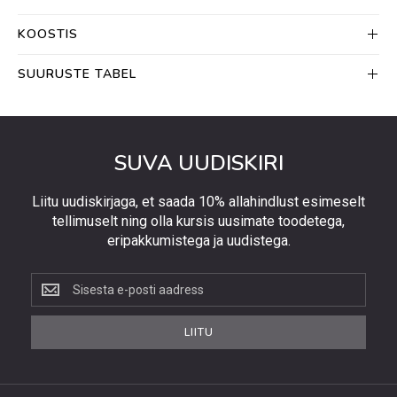
KOOSTIS
SUURUSTE TABEL
SUVA UUDISKIRI
Liitu uudiskirjaga, et saada 10% allahindlust esimeselt
tellimuselt ning olla kursis uusimate toodetega,
eripakkumistega ja uudistega.
Liitu
uudiskirjaga,
et
LIITU
saada
10%
allahindlust