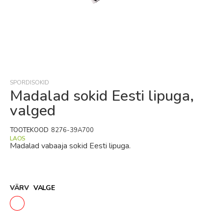
Skip
to
the
beginning
SPORDISOKID
of
Madalad sokid Eesti lipuga,
the
valged
images
gallery
TOOTEKOOD
8276-39A700
LAOS
Madalad vabaaja sokid Eesti lipuga.
VÄRV
VALGE