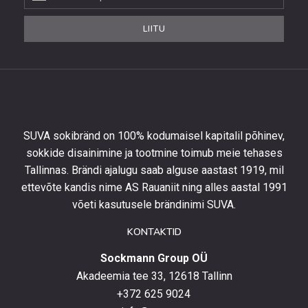
uudiskirjaga,
et
LIITU
saada
10%
allahindlust
esimeselt
tellimuselt
ning
olla
SUVA sokibränd on 100% kodumaisel kapitalil põhinev,
kursis
sokkide disainimine ja tootmine toimub meie tehases
uusimate
Tallinnas. Brändi ajalugu saab alguse aastast 1919, mil
toodetega,
eripakkumistega
ettevõte kandis nime AS Rauaniit ning alles aastal 1991
ja
võeti kasutusele brändinimi SUVA.
uudistega.
KONTAKTID
Sockmann Group OÜ
Akadeemia tee 33, 12618 Tallinn
+372 625 9024