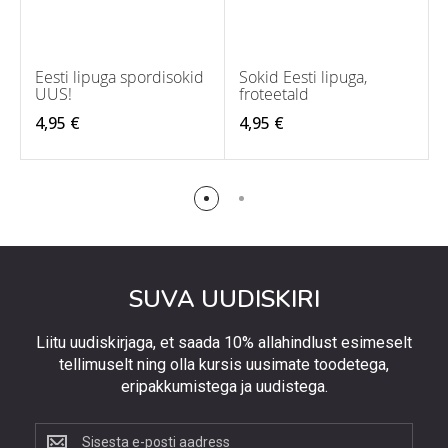
Eesti lipuga spordisokid
Sokid Eesti lipuga,
UUS!
froteetald
4,95 €
4,95 €
SUVA UUDISKIRI
Liitu uudiskirjaga, et saada 10% allahindlust esimeselt
tellimuselt ning olla kursis uusimate toodetega,
eripakkumistega ja uudistega.
Liitu