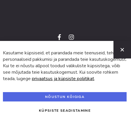
f
i
a
n
C
c
s
e
t
Kasutame küpsiseid, et parandada meie teenuseid, teha
© 2024 SUVA. Kõik õigused kaitstud.
b
a
o
g
personaalseid pakkumisi ja parandada teie kasutuskogemust.
o
r
Kui te ei nõustu allpool toodud valikuliste küpsistega, võib
k
a
m
see mõjutada teie kasutuskogemust. Kui soovite rohkem
teada, lugege
privaatsus ja küpsiste poliitikat
.
NÕUSTUN KÕIGIGA
KÜPSISTE SEADISTAMINE