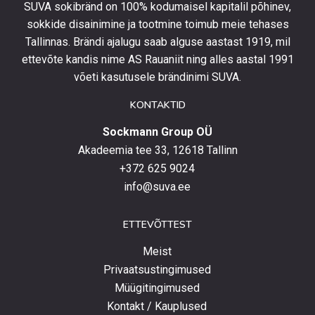
SUVA sokibränd on 100% kodumaisel kapitalil põhinev,
kursis
sokkide disainimine ja tootmine toimub meie tehases
uusimate
Tallinnas. Brändi ajalugu saab alguse aastast 1919, mil
toodetega,
eripakkumistega
ettevõte kandis nime AS Rauaniit ning alles aastal 1991
ja
võeti kasutusele brändinimi SUVA.
uudistega.
KONTAKTID
Sockmann Group OÜ
Akadeemia tee 33, 12618 Tallinn
+372 625 9024
info@suva.ee
ETTEVÕTTEST
Meist
Privaatsustingimused
Müügitingimused
Kontakt / Kauplused