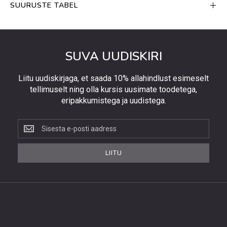
SUURUSTE TABEL
SUVA UUDISKIRI
Liitu uudiskirjaga, et saada 10% allahindlust esimeselt
tellimuselt ning olla kursis uusimate toodetega,
eripakkumistega ja uudistega.
Liitu
uudiskirjaga,
et
LIITU
saada
10%
allahindlust
esimeselt
tellimuselt
ning
olla