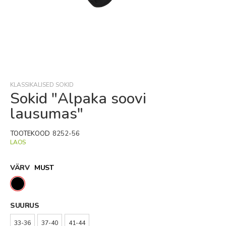
Skip
to
the
beginning
KLASSIKALISED SOKID
of
Sokid "Alpaka soovi
the
lausumas"
images
gallery
TOOTEKOOD
8252-56
LAOS
VÄRV
MUST
SUURUS
33-36
37-40
41-44