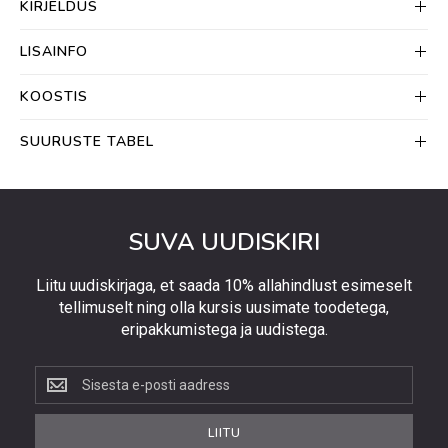
KIRJELDUS
LISAINFO
KOOSTIS
SUURUSTE TABEL
SUVA UUDISKIRI
Liitu uudiskirjaga, et saada 10% allahindlust esimeselt
tellimuselt ning olla kursis uusimate toodetega,
eripakkumistega ja uudistega.
Liitu
uudiskirjaga,
et
LIITU
saada