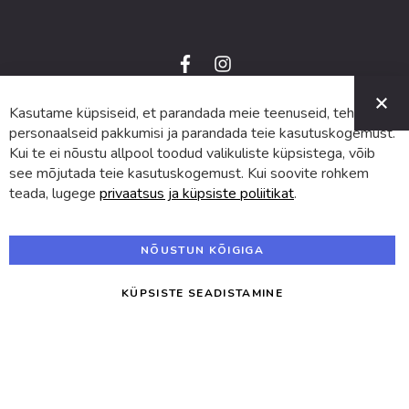
f
i
a
n
C
c
s
e
t
Kasutame küpsiseid, et parandada meie teenuseid, teha
© 2024 SUVA. Kõik õigused kaitstud.
b
a
o
g
personaalseid pakkumisi ja parandada teie kasutuskogemust.
o
r
Kui te ei nõustu allpool toodud valikuliste küpsistega, võib
k
a
m
see mõjutada teie kasutuskogemust. Kui soovite rohkem
teada, lugege
privaatsus ja küpsiste poliitikat
.
NÕUSTUN KÕIGIGA
KÜPSISTE SEADISTAMINE