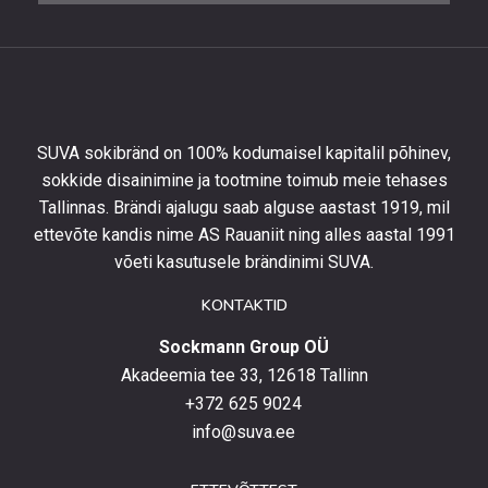
10%
allahindlust
esimeselt
tellimuselt
ning
olla
SUVA sokibränd on 100% kodumaisel kapitalil põhinev,
kursis
sokkide disainimine ja tootmine toimub meie tehases
uusimate
Tallinnas. Brändi ajalugu saab alguse aastast 1919, mil
toodetega,
eripakkumistega
ettevõte kandis nime AS Rauaniit ning alles aastal 1991
ja
võeti kasutusele brändinimi SUVA.
uudistega.
KONTAKTID
Sockmann Group OÜ
Akadeemia tee 33, 12618 Tallinn
+372 625 9024
info@suva.ee