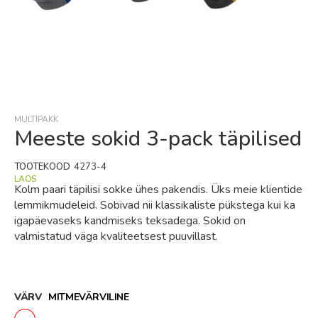
Skip
to
the
beginning
MULTIPAKK
of
Meeste sokid 3-pack täpilised
the
images
TOOTEKOOD
4273-4
gallery
LAOS
Kolm paari täpilisi sokke ühes pakendis. Üks meie klientide
lemmikmudeleid. Sobivad nii klassikaliste pükstega kui ka
igapäevaseks kandmiseks teksadega. Sokid on
valmistatud väga kvaliteetsest puuvillast.
VÄRV
MITMEVÄRVILINE