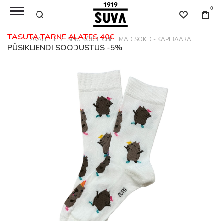
0
TASUTA TARNE ALATES 40€
AVALEHT
SINU KÕIGE CHILLIMAD SOKID - KAPIBAARA
PÜSIKLIENDI SOODUSTUS -5%
Skip
to
the
end
of
the
images
gallery