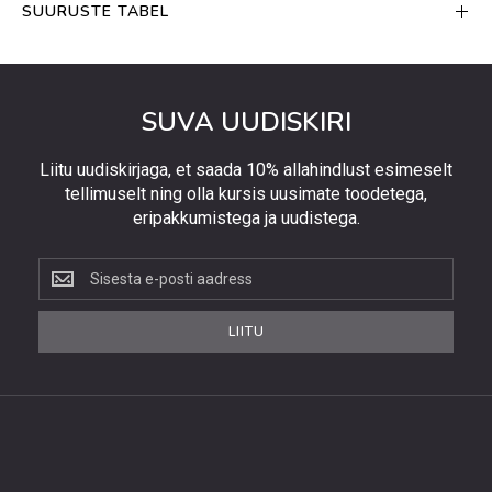
SUURUSTE TABEL
SUVA UUDISKIRI
Liitu uudiskirjaga, et saada 10% allahindlust esimeselt
tellimuselt ning olla kursis uusimate toodetega,
eripakkumistega ja uudistega.
Liitu
uudiskirjaga,
et
LIITU
saada
10%
allahindlust
esimeselt
tellimuselt
ning
olla