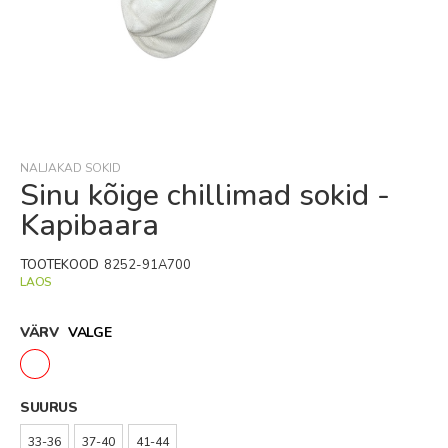
Skip
to
the
beginning
NALJAKAD SOKID
of
Sinu kõige chillimad sokid -
the
Kapibaara
images
gallery
TOOTEKOOD
8252-91A700
LAOS
VÄRV
VALGE
SUURUS
33-36
37-40
41-44