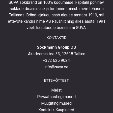
SUVA sokibränd on 100% kodumaisel kapitalil põhinev,
kursis
sokkide disainimine ja tootmine toimub meie tehases
uusimate
Tallinnas. Brändi ajalugu saab alguse aastast 1919, mil
toodetega,
eripakkumistega
ettevõte kandis nime AS Rauaniit ning alles aastal 1991
ja
võeti kasutusele brändinimi SUVA.
uudistega.
KONTAKTID
Sockmann Group OÜ
Akadeemia tee 33, 12618 Tallinn
+372 625 9024
info@suva.ee
ETTEVÕTTEST
Meist
Privaatsustingimused
Müügitingimused
Kontakt / Kauplused