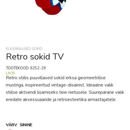
Skip
to
the
beginning
KLASSIKALISED SOKID
of
Retro sokid TV
the
images
TOOTEKOOD
8252-29
gallery
LAOS
Retro stiilis puuvillased sokid erksa geomeetrilise
mustriga, inspireeritud vintage-disainist. Ideaalne valik
stiilse aktsendi lisamiseks teie riietusele. Suurepärane valik
eredate aksessuaaride ja retroesteetika armastajatele.
VÄRV
SININE