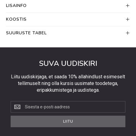
LISAINFO
KOOSTIS
SUURUSTE TABEL
SUVA UUDISKIRI
Liitu uudiskirjaga, et saada 10% allahindlust esimeselt
tellimuselt ning olla kursis uusimate toodetega,
eripakkumistega ja uudistega.
Liitu
uudiskirjaga,
et
LIITU
saada
10%