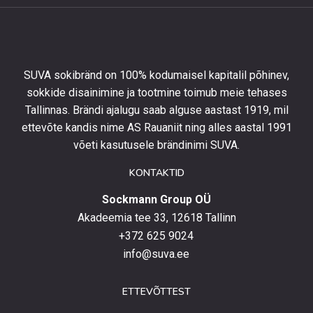
allahindlust
esimeselt
tellimuselt
ning
olla
SUVA sokibränd on 100% kodumaisel kapitalil põhinev,
kursis
sokkide disainimine ja tootmine toimub meie tehases
uusimate
Tallinnas. Brändi ajalugu saab alguse aastast 1919, mil
toodetega,
eripakkumistega
ettevõte kandis nime AS Rauaniit ning alles aastal 1991
ja
võeti kasutusele brändinimi SUVA.
uudistega.
KONTAKTID
Sockmann Group OÜ
Akadeemia tee 33, 12618 Tallinn
+372 625 9024
info@suva.ee
ETTEVÕTTEST