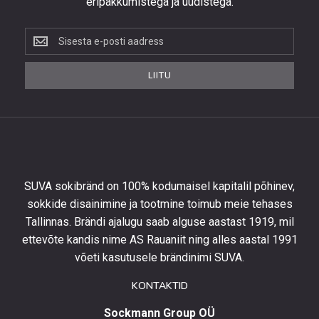
eripakkumistega ja uudistega.
Liitu
uudiskirjaga,
et
LIITU
saada
10%
allahindlust
esimeselt
tellimuselt
ning
olla
SUVA sokibränd on 100% kodumaisel kapitalil põhinev,
kursis
sokkide disainimine ja tootmine toimub meie tehases
uusimate
Tallinnas. Brändi ajalugu saab alguse aastast 1919, mil
toodetega,
eripakkumistega
ettevõte kandis nime AS Rauaniit ning alles aastal 1991
ja
võeti kasutusele brändinimi SUVA.
uudistega.
KONTAKTID
Sockmann Group OÜ