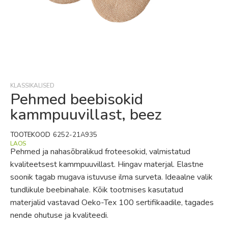
Skip
to
the
beginning
KLASSIKALISED
of
Pehmed beebisokid
the
kammpuuvillast, beez
images
gallery
TOOTEKOOD
6252-21A935
LAOS
Pehmed ja nahasõbralikud froteesokid, valmistatud
kvaliteetsest kammpuuvillast. Hingav materjal. Elastne
soonik tagab mugava istuvuse ilma surveta. Ideaalne valik
tundlikule beebinahale. Kõik tootmises kasutatud
materjalid vastavad Oeko-Tex 100 sertifikaadile, tagades
nende ohutuse ja kvaliteedi.