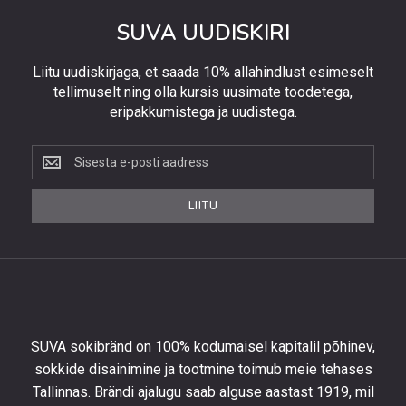
SUVA UUDISKIRI
Liitu uudiskirjaga, et saada 10% allahindlust esimeselt
tellimuselt ning olla kursis uusimate toodetega,
eripakkumistega ja uudistega.
Liitu
uudiskirjaga,
et
LIITU
saada
10%
allahindlust
esimeselt
tellimuselt
ning
olla
SUVA sokibränd on 100% kodumaisel kapitalil põhinev,
kursis
sokkide disainimine ja tootmine toimub meie tehases
uusimate
Tallinnas. Brändi ajalugu saab alguse aastast 1919, mil
toodetega,