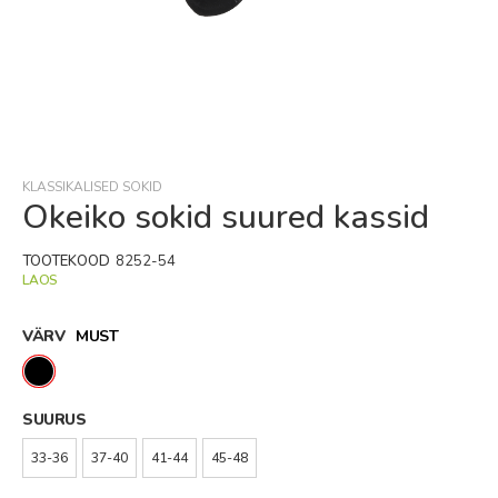
Skip
to
the
beginning
KLASSIKALISED SOKID
of
Okeiko sokid suured kassid
the
images
TOOTEKOOD
8252-54
gallery
LAOS
VÄRV
MUST
SUURUS
33-36
37-40
41-44
45-48