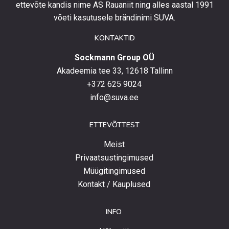
eripakkumistega
ettevõte kandis nime AS Rauaniit ning alles aastal 1991
ja
võeti kasutusele brändinimi SUVA.
uudistega.
KONTAKTID
Sockmann Group OÜ
Akadeemia tee 33, 12618 Tallinn
+372 625 9024
info@suva.ee
ETTEVÕTTEST
Meist
Privaatsustingimused
Müügitingimused
Kontakt / Kauplused
INFO