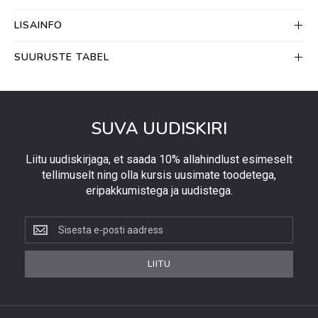
LISAINFO
SUURUSTE TABEL
SUVA UUDISKIRI
Liitu uudiskirjaga, et saada 10% allahindlust esimeselt
tellimuselt ning olla kursis uusimate toodetega,
eripakkumistega ja uudistega.
Liitu
uudiskirjaga,
et
LIITU
saada
10%
allahindlust
esimeselt