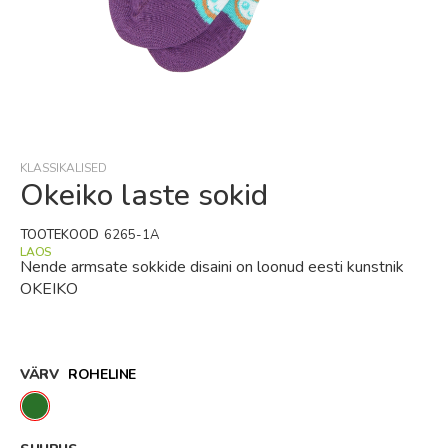
Skip
to
the
beginning
KLASSIKALISED
of
Okeiko laste sokid
the
images
TOOTEKOOD
6265-1A
gallery
LAOS
Nende armsate sokkide disaini on loonud eesti kunstnik
OKEIKO
VÄRV
ROHELINE