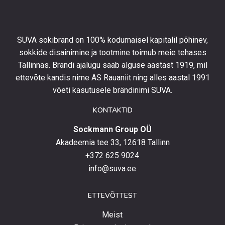
tellimuselt
ning
olla
SUVA sokibränd on 100% kodumaisel kapitalil põhinev,
kursis
sokkide disainimine ja tootmine toimub meie tehases
uusimate
Tallinnas. Brändi ajalugu saab alguse aastast 1919, mil
toodetega,
eripakkumistega
ettevõte kandis nime AS Rauaniit ning alles aastal 1991
ja
võeti kasutusele brändinimi SUVA.
uudistega.
KONTAKTID
Sockmann Group OÜ
Akadeemia tee 33, 12618 Tallinn
+372 625 9024
info@suva.ee
ETTEVÕTTEST
Meist