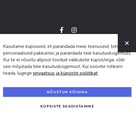
f
i
a
n
C
c
s
e
t
Kasutame küpsiseid, et parandada meie teenuseid, teha
© 2024 SUVA. Kõik õigused kaitstud.
b
a
o
g
personaalseid pakkumisi ja parandada teie kasutuskogemust.
o
r
Kui te ei nõustu allpool toodud valikuliste küpsistega, võib
k
a
m
see mõjutada teie kasutuskogemust. Kui soovite rohkem
teada, lugege
privaatsus ja küpsiste poliitikat
.
NÕUSTUN KÕIGIGA
KÜPSISTE SEADISTAMINE