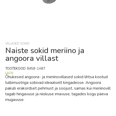
Skip
to
the
beginning
VILLASED SOKID
of
Naiste sokid meriino ja
the
angoora villast
images
gallery
TOOTEKOOD
8458-1A87
LAOS
Õhukesed angoora- ja meriinovillased sokid lihtsa kootud
tulbimustriga sobivad ideaalselt kingadesse. Angoora
pakub erakordset pehmust ja soojust, samas kui meriinovill
tagab hingavuse ja niiskuse imavuse, tagades kogu päeva
mugavuse.