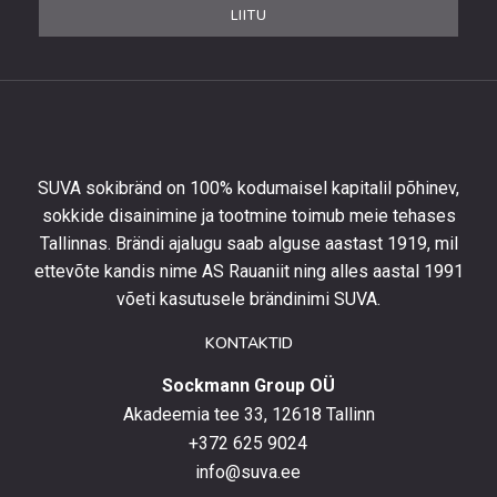
et
LIITU
saada
10%
allahindlust
esimeselt
tellimuselt
ning
olla
SUVA sokibränd on 100% kodumaisel kapitalil põhinev,
kursis
sokkide disainimine ja tootmine toimub meie tehases
uusimate
Tallinnas. Brändi ajalugu saab alguse aastast 1919, mil
toodetega,
eripakkumistega
ettevõte kandis nime AS Rauaniit ning alles aastal 1991
ja
võeti kasutusele brändinimi SUVA.
uudistega.
KONTAKTID
Sockmann Group OÜ
Akadeemia tee 33, 12618 Tallinn
+372 625 9024
info@suva.ee