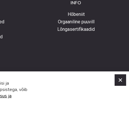
INFO
Hõbeniit
ed
Orgaaniline puuvill
Lõngasertifikaadid
ed
C
si ja
psistega, võib
sus ja