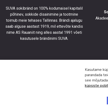
tellimus
SUVA sokibränd on 100% kodumaisel kapitalil
ning
S
põhinev, sokkide disainimine ja tootmine
olla
Akadeem
toimub meie tehases Tallinnas. Brändi ajalugu
kursis
saab alguse aastast 1919, mil ettevõte kandis
uusimat
toodete
nime AS Rauaniit ning alles aastal 1991 võeti
eripakk
kasutusele brändinimi SUVA.
ja
uudiste
Kasutame küps
parandada tei
see mõjutada
küpsiste polii