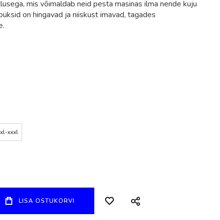
lusega, mis võimaldab neid pesta masinas ilma nende kuju
ksid on hingavad ja niiskust imavad, tagades
e.
xl-xxxl
LISA OSTUKORVI