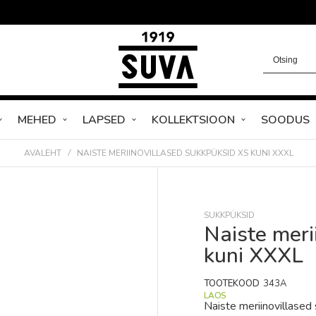
MEHED
LAPSED
KOLLEKTSIOON
SOODUS
AVALEHT
NAISTE MERIINOVILLASED SUKKPÜKSID XS KUNI XXXL
SUKKPÜKSID
Naiste meri
kuni XXXL
TOOTEKOOD
343A
LAOS
Naiste meriinovillased 