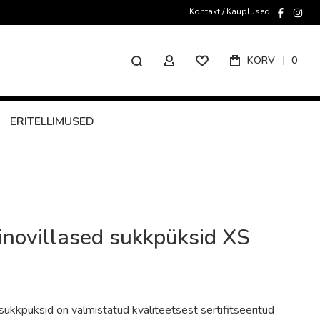
Kontakt / Kauplused
faceboo
inst
Otsing
KORV
0
MINU KONTO
ERITELLIMUSED
inovillased sukkpüksid XS
sukkpüksid on valmistatud kvaliteetsest sertifitseeritud