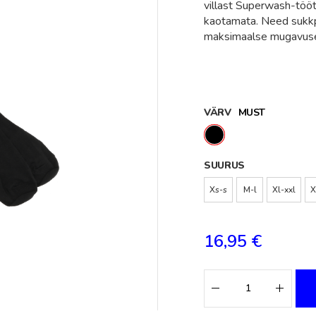
villast Superwash-tööt
kaotamata. Need sukkpü
maksimaalse mugavus
VÄRV
MUST
SUURUS
Xs-s
M-l
Xl-xxl
X
16,95 €