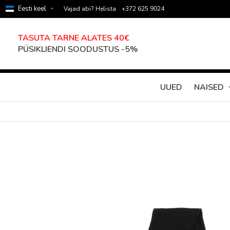
Eesti keel
Vajad abi? Helista
+372 625 9024
TASUTA TARNE ALATES 40€
PÜSIKLIENDI SOODUSTUS -5%
UUED
NAISED
Skip
to
the
end
of
the
images
gallery