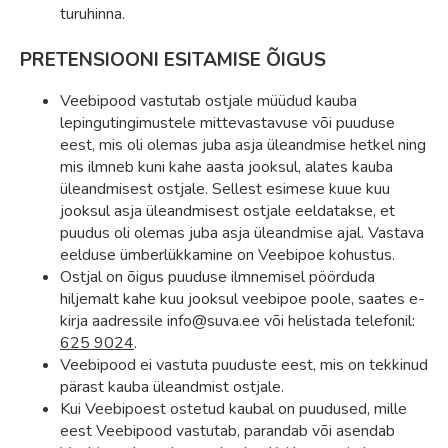
turuhinna.
PRETENSIOONI ESITAMISE ÕIGUS
Veebipood vastutab ostjale müüdud kauba
lepingutingimustele mittevastavuse või puuduse
eest, mis oli olemas juba asja üleandmise hetkel ning
mis ilmneb kuni kahe aasta jooksul, alates kauba
üleandmisest ostjale. Sellest esimese kuue kuu
jooksul asja üleandmisest ostjale eeldatakse, et
puudus oli olemas juba asja üleandmise ajal. Vastava
eelduse ümberlükkamine on Veebipoe kohustus.
Ostjal on õigus puuduse ilmnemisel pöörduda
hiljemalt kahe kuu jooksul veebipoe poole, saates e-
kirja aadressile info@suva.ee või helistada telefonil:
625 9024
.
Veebipood ei vastuta puuduste eest, mis on tekkinud
pärast kauba üleandmist ostjale.
Kui Veebipoest ostetud kaubal on puudused, mille
eest Veebipood vastutab, parandab või asendab