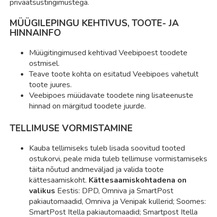
privaatsustingimustega.
MÜÜGILEPINGU KEHTIVUS, TOOTE- JA
HINNAINFO
Müügitingimused kehtivad Veebipoest toodete
ostmisel.
Teave toote kohta on esitatud Veebipoes vahetult
toote juures.
Veebipoes müüdavate toodete ning lisateenuste
hinnad on märgitud toodete juurde.
TELLIMUSE VORMISTAMINE
Kauba tellimiseks tuleb lisada soovitud tooted
ostukorvi, peale mida tuleb tellimuse vormistamiseks
täita nõutud andmeväljad ja valida toote
kättesaamiskoht.
Kättesaamiskohtadena on
valikus
Eestis: DPD, Omniva ja SmartPost
pakiautomaadid, Omniva ja Venipak kullerid; Soomes:
SmartPost Itella pakiautomaadid; Smartpost Itella