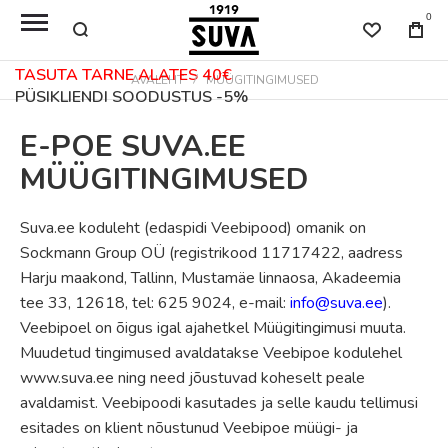
0
TASUTA TARNE ALATES 40€
AVALEHT
MÜÜGITINGIMUSED
PÜSIKLIENDI SOODUSTUS -5%
E-POE SUVA.EE
MÜÜGITINGIMUSED
Suva.ee koduleht (edaspidi Veebipood) omanik on
Sockmann Group OÜ (registrikood 11717422, aadress
Harju maakond, Tallinn, Mustamäe linnaosa, Akadeemia
tee 33, 12618, tel: 625 9024, e-mail:
info@suva.ee
).
Veebipoel on õigus igal ajahetkel Müügitingimusi muuta.
Muudetud tingimused avaldatakse Veebipoe kodulehel
www.suva.ee ning need jõustuvad koheselt peale
avaldamist. Veebipoodi kasutades ja selle kaudu tellimusi
esitades on klient nõustunud Veebipoe müügi- ja