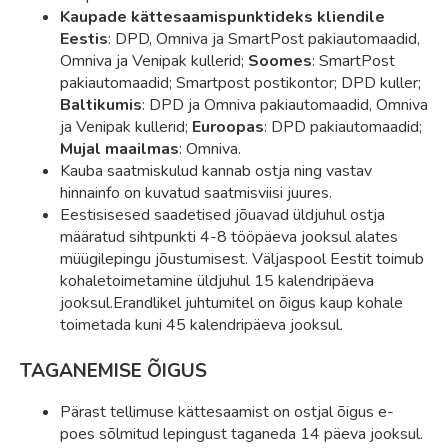
Kaupade kättesaamispunktideks kliendile
Eestis
: DPD, Omniva ja SmartPost pakiautomaadid,
Omniva ja Venipak kullerid;
Soomes
: SmartPost
pakiautomaadid; Smartpost postikontor; DPD kuller;
Baltikumis
: DPD ja Omniva pakiautomaadid, Omniva
ja Venipak kullerid;
Euroopas
: DPD pakiautomaadid;
Mujal maailmas
: Omniva.
Kauba saatmiskulud kannab ostja ning vastav
hinnainfo on kuvatud saatmisviisi juures.
Eestisisesed saadetised jõuavad üldjuhul ostja
määratud sihtpunkti 4-8 tööpäeva jooksul alates
müügilepingu jõustumisest. Väljaspool Eestit toimub
kohaletoimetamine üldjuhul 15 kalendripäeva
jooksul.Erandlikel juhtumitel on õigus kaup kohale
toimetada kuni 45 kalendripäeva jooksul.
TAGANEMISE ÕIGUS
Pärast tellimuse kättesaamist on ostjal õigus e-
poes sõlmitud lepingust taganeda 14 päeva jooksul.