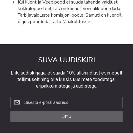
Kui klient ja Veebipood ei suuda lahenda vaidlust
kokkuleppe teel, siis on kliendil võimalik pöörduda
Tarbijavaidluste komisjoni poole. Samuti on kliendil
õigus pöörduda Tartu Maakohtusse.
SUVA UUDISKIRI
Liitu uudiskirjaga, et saada 10% allahindlust esimeselt
tellimuselt ning olla kursis uusimate toodetega,
eripakkumistega ja uudistega.
Liitu
uudiskirjaga,
et
LIITU
saada
10%
allahindlust