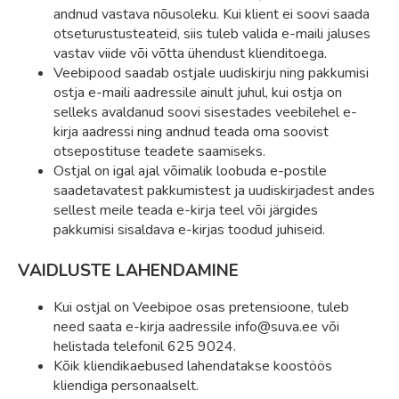
andnud vastava nõusoleku. Kui klient ei soovi saada
otseturustusteateid, siis tuleb valida e-maili jaluses
vastav viide või võtta ühendust klienditoega.
Veebipood saadab ostjale uudiskirju ning pakkumisi
ostja e-maili aadressile ainult juhul, kui ostja on
selleks avaldanud soovi sisestades veebilehel e-
kirja aadressi ning andnud teada oma soovist
otsepostituse teadete saamiseks.
Ostjal on igal ajal võimalik loobuda e-postile
saadetavatest pakkumistest ja uudiskirjadest andes
sellest meile teada e-kirja teel või järgides
pakkumisi sisaldava e-kirjas toodud juhiseid.
VAIDLUSTE LAHENDAMINE
Kui ostjal on Veebipoe osas pretensioone, tuleb
need saata e-kirja aadressile info@suva.ee või
helistada telefonil 625 9024.
Kõik kliendikaebused lahendatakse koostöös
kliendiga personaalselt.