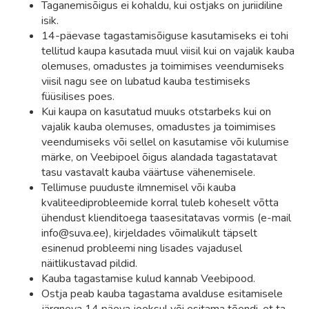
Taganemisõigus ei kohaldu, kui ostjaks on juriidiline
isik.
14-päevase tagastamisõiguse kasutamiseks ei tohi
tellitud kaupa kasutada muul viisil kui on vajalik kauba
olemuses, omadustes ja toimimises veendumiseks
viisil nagu see on lubatud kauba testimiseks
füüsilises poes.
Kui kaupa on kasutatud muuks otstarbeks kui on
vajalik kauba olemuses, omadustes ja toimimises
veendumiseks või sellel on kasutamise või kulumise
märke, on Veebipoel õigus alandada tagastatavat
tasu vastavalt kauba väärtuse vähenemisele.
Tellimuse puuduste ilmnemisel või kauba
kvaliteediprobleemide korral tuleb koheselt võtta
ühendust klienditoega taasesitatavas vormis (e-mail
info@suva.ee), kirjeldades võimalikult täpselt
esinenud probleemi ning lisades vajadusel
näitlikustavad pildid.
Kauba tagastamise kulud kannab Veebipood.
Ostja peab kauba tagastama avalduse esitamisele