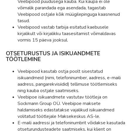
Veebipood puudusega kauba. Kui kaupa ei ole
võimalik parandada ega asendada, tagastab
Veebipood ostjale kõik müügilepinguga kaasnenud
tasud.
Veebipood vastab tarbija esitatud kaebusele
kirjalikult või kirjalikku taasesitamist võimaldavas
vormis 15 päeva jooksul.
OTSETURUSTUS JA ISIKUANDMETE
TÖÖTLEMINE
Veebipood kasutab ostja poolt sisestatud
isikuandmeid (nimi, telefoninumber, aadress, e-maili
aadress, pangarekvisiidid) tellimuse töötlemiseks
ning kauba ostjale saatmiseks.
Veebipoe isikuandmete vastutav töötleja on
Sockmann Group OÜ. Veebipoe maksete
haldamiseks edastatakse vajalikud isikuandmed
volitatud töötlejale Maksekeskus AS-le.
E-maili aadressi ja telefoninumbrit võidakse kasutada
otseturundusteadete saatmiseks, kui klient on