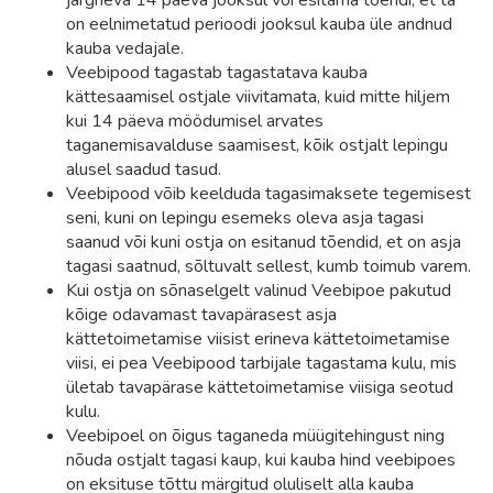
järgneva 14 päeva jooksul või esitama tõendi, et ta
on eelnimetatud perioodi jooksul kauba üle andnud
kauba vedajale.
Veebipood tagastab tagastatava kauba
kättesaamisel ostjale viivitamata, kuid mitte hiljem
kui 14 päeva möödumisel arvates
taganemisavalduse saamisest, kõik ostjalt lepingu
alusel saadud tasud.
Veebipood võib keelduda tagasimaksete tegemisest
seni, kuni on lepingu esemeks oleva asja tagasi
saanud või kuni ostja on esitanud tõendid, et on asja
tagasi saatnud, sõltuvalt sellest, kumb toimub varem.
Kui ostja on sõnaselgelt valinud Veebipoe pakutud
kõige odavamast tavapärasest asja
kättetoimetamise viisist erineva kättetoimetamise
viisi, ei pea Veebipood tarbijale tagastama kulu, mis
ületab tavapärase kättetoimetamise viisiga seotud
kulu.
Veebipoel on õigus taganeda müügitehingust ning
nõuda ostjalt tagasi kaup, kui kauba hind veebipoes
on eksituse tõttu märgitud oluliselt alla kauba