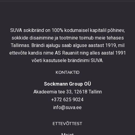
esimeselt
tellimuselt
ning
olla
SUVA sokibränd on 100% kodumaisel kapitalil põhinev,
kursis
sokkide disainimine ja tootmine toimub meie tehases
uusimate
Tallinnas. Brändi ajalugu saab alguse aastast 1919, mil
toodetega,
eripakkumistega
ettevõte kandis nime AS Rauaniit ning alles aastal 1991
ja
võeti kasutusele brändinimi SUVA.
uudistega.
KONTAKTID
Sockmann Group OÜ
Akadeemia tee 33, 12618 Tallinn
+372 625 9024
info@suva.ee
ETTEVÕTTEST