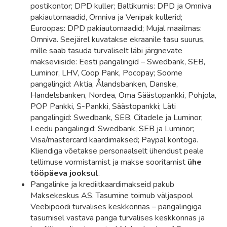
postikontor; DPD kuller; Baltikumis: DPD ja Omniva
pakiautomaadid, Omniva ja Venipak kullerid;
Euroopas: DPD pakiautomaadid; Mujal maailmas:
Omniva. Seejärel kuvatakse ekraanile tasu suurus,
mille saab tasuda turvaliselt läbi järgnevate
makseviiside: Eesti pangalingid – Swedbank, SEB,
Luminor, LHV, Coop Pank, Pocopay; Soome
pangalingid: Aktia, Ålandsbanken, Danske,
Handelsbanken, Nordea, Oma Säästopankki, Pohjola,
POP Pankki, S-Pankki, Säästopankki; Läti
pangalingid: Swedbank, SEB, Citadele ja Luminor;
Leedu pangalingid: Swedbank, SEB ja Luminor;
Visa/mastercard kaardimaksed; Paypal kontoga.
Kliendiga võetakse personaalselt ühendust peale
tellimuse vormistamist ja makse sooritamist
ühe
tööpäeva jooksul
.
Pangalinke ja krediitkaardimakseid pakub
Maksekeskus AS. Tasumine toimub väljaspool
Veebipoodi turvalises keskkonnas – pangalingiga
tasumisel vastava panga turvalises keskkonnas ja