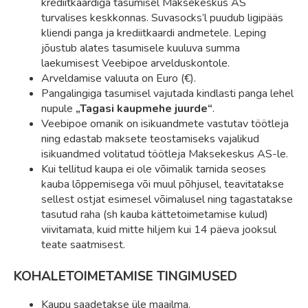
krediitkaardiga tasumisel Maksekeskus AS
turvalises keskkonnas. Suvasocks’l puudub ligipääs
kliendi panga ja krediitkaardi andmetele. Leping
jõustub alates tasumisele kuuluva summa
laekumisest Veebipoe arvelduskontole.
Arveldamise valuuta on Euro (€).
Pangalingiga tasumisel vajutada kindlasti panga lehel
nupule
„Tagasi kaupmehe juurde“
.
Veebipoe omanik on isikuandmete vastutav töötleja
ning edastab maksete teostamiseks vajalikud
isikuandmed volitatud töötleja Maksekeskus AS-le.
Kui tellitud kaupa ei ole võimalik tarnida seoses
kauba lõppemisega või muul põhjusel, teavitatakse
sellest ostjat esimesel võimalusel ning tagastatakse
tasutud raha (sh kauba kättetoimetamise kulud)
viivitamata, kuid mitte hiljem kui 14 päeva jooksul
teate saatmisest.
KOHALETOIMETAMISE TINGIMUSED
Kaupu saadetakse üle maailma.