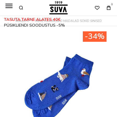
0
TASUTA TARNE ALATES 40€
AVALEHT
MERETEEMALISED MADALAD SOKID SINISED
PÜSIKLIENDI SOODUSTUS -5%
Skip
-34%
to
the
end
of
the
images
gallery