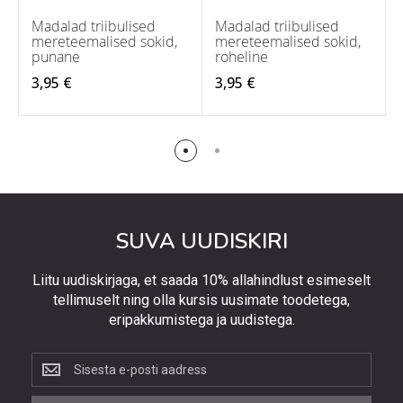
Madalad triibulised
Madalad triibulised
mereteemalised sokid,
mereteemalised sokid,
punane
roheline
3,95 €
3,95 €
SUVA UUDISKIRI
Liitu uudiskirjaga, et saada 10% allahindlust esimeselt
tellimuselt ning olla kursis uusimate toodetega,
eripakkumistega ja uudistega.
Liitu
uudiskirjaga,
et