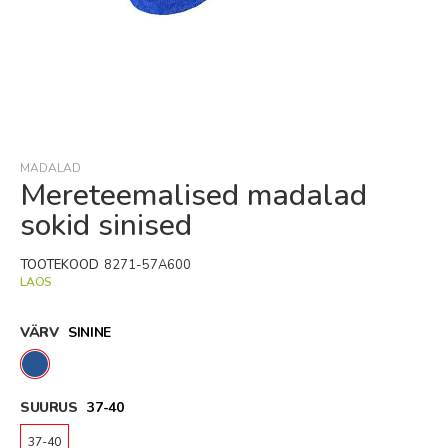
Skip
to
the
beginning
MADALAD
of
Mereteemalised madalad
the
sokid sinised
images
gallery
TOOTEKOOD
8271-57A600
LAOS
VÄRV
SININE
SUURUS
37-40
37-40