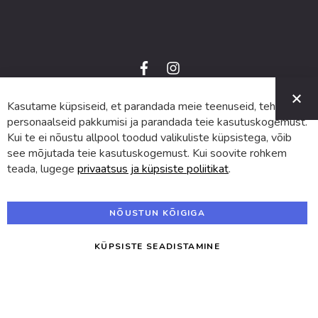
f
i
a
n
C
c
s
e
t
Kasutame küpsiseid, et parandada meie teenuseid, teha
© 2024 SUVA. Kõik õigused kaitstud.
b
a
o
g
personaalseid pakkumisi ja parandada teie kasutuskogemust.
o
r
Kui te ei nõustu allpool toodud valikuliste küpsistega, võib
k
a
m
see mõjutada teie kasutuskogemust. Kui soovite rohkem
teada, lugege
privaatsus ja küpsiste poliitikat
.
NÕUSTUN KÕIGIGA
KÜPSISTE SEADISTAMINE