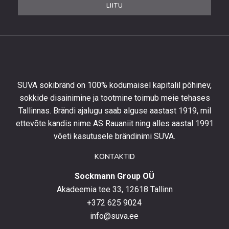
LIITU
saada
10%
allahindlust
esimeselt
tellimuselt
ning
olla
SUVA sokibränd on 100% kodumaisel kapitalil põhinev,
kursis
sokkide disainimine ja tootmine toimub meie tehases
uusimate
Tallinnas. Brändi ajalugu saab alguse aastast 1919, mil
toodetega,
eripakkumistega
ettevõte kandis nime AS Rauaniit ning alles aastal 1991
ja
võeti kasutusele brändinimi SUVA.
uudistega.
KONTAKTID
Sockmann Group OÜ
Akadeemia tee 33, 12618 Tallinn
+372 625 9024
info@suva.ee