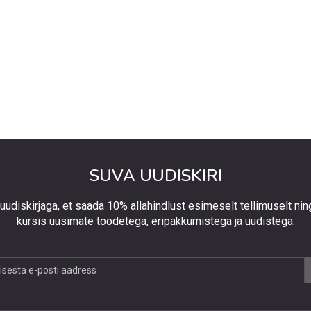
SUVA UUDISKIRI
 uudiskirjaga, et saada 10% allahindlust esimeselt tellimuselt nin
kursis uusimate toodetega, eripakkumistega ja uudistega.
jaga,