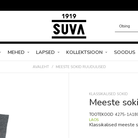
MEHED
LAPSED
KOLLEKTSIOON
SOODUS
AVALEHT
MEESTE SOKID RUUDULISED
KLASSIKALISED SOKID
Meeste sok
TOOTEKOOD
4275-1A18
LAOS
Klassikalised meeste s