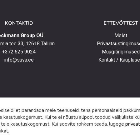
lust
lt
KONTAKTID
ETTEVÕTTEST
elt
ockmann Group OÜ
Meist
ia tee 33, 12618 Tallinn
Privaatsustingimus
+372 625 9024
Müügitingimused
e
info@suva.ee
Kontakt / Kauplus
ga,
umistega
ga.
iseid, et parandada meie teenuseid, teha personaalseid pakkumi
e kasutuskogemust. Kui te ei nõustu allpool toodud valikuliste kü
 teie kasutuskogemust. Kui soovite rohkem teada, lugege
privaat
tikat
.
f
i
a
n