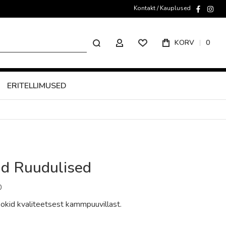
Kontakt / Kauplused
faceboo
inst
Otsing
KORV
0
MINU KONTO
ERITELLIMUSED
id Ruudulised
0
okid kvaliteetsest kammpuuvillast.