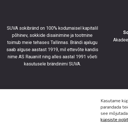
10%
allahind
esimese
tellimus
SUVA sokibränd on 100% kodumaisel kapitalil
ning
S
põhinev, sokkide disainimine ja tootmine
olla
Akadeem
toimub meie tehases Tallinnas. Brändi ajalugu
kursis
saab alguse aastast 1919, mil ettevõte kandis
uusimat
toodete
nime AS Rauaniit ning alles aastal 1991 võeti
eripakk
kasutusele brändinimi SUVA.
ja
uudiste
Kasutame küps
parandada tei
see mõjutada
küpsiste polii