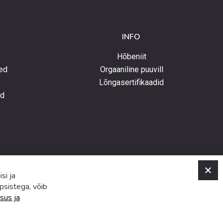
INFO
Hõbeniit
ed
Orgaaniline puuvill
Lõngasertifikaadid
ed
C
si ja
psistega, võib
sus ja