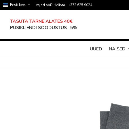
Eesti keel
Vajad abi? Helista
+372 625 9024
TASUTA TARNE ALATES 40€
PÜSIKLIENDI SOODUSTUS -5%
UUED
NAISED
Skip
to
the
end
of
the
images
gallery