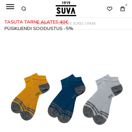
0
TASUTA TARNE ALATES 40€
AVALEHT
MEESTE SOKID 3 PAKK
PÜSIKLIENDI SOODUSTUS -5%
Skip
to
the
end
of
the
images
gallery