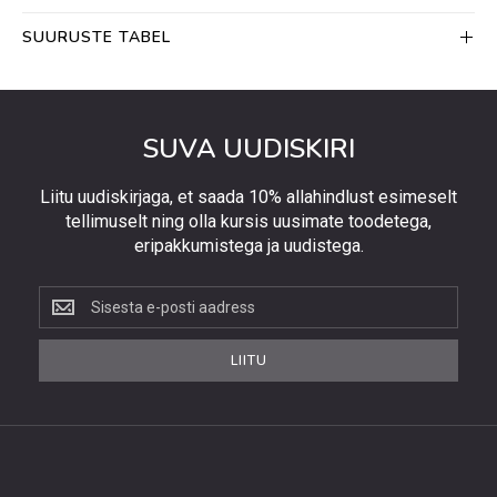
SUURUSTE TABEL
SUVA UUDISKIRI
Liitu uudiskirjaga, et saada 10% allahindlust esimeselt
tellimuselt ning olla kursis uusimate toodetega,
eripakkumistega ja uudistega.
Liitu
uudiskirjaga,
et
LIITU
saada
10%
allahindlust
esimeselt
tellimuselt
ning