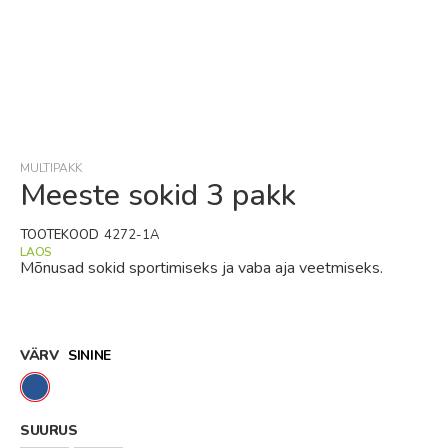
Skip
to
the
beginning
MULTIPAKK
of
Meeste sokid 3 pakk
the
images
TOOTEKOOD
4272-1A
gallery
LAOS
Mõnusad sokid sportimiseks ja vaba aja veetmiseks.
VÄRV
SININE
SUURUS