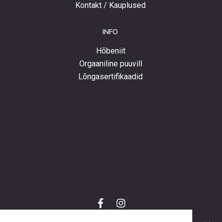
Kontakt / Kauplused
INFO
Hõbeniit
Orgaaniline puuvill
Lõngasertifikaadid
f
i
a
n
C
c
s