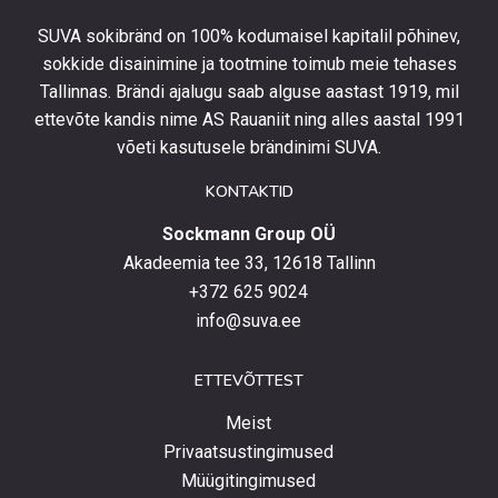
olla
SUVA sokibränd on 100% kodumaisel kapitalil põhinev,
kursis
sokkide disainimine ja tootmine toimub meie tehases
uusimate
Tallinnas. Brändi ajalugu saab alguse aastast 1919, mil
toodetega,
eripakkumistega
ettevõte kandis nime AS Rauaniit ning alles aastal 1991
ja
võeti kasutusele brändinimi SUVA.
uudistega.
KONTAKTID
Sockmann Group OÜ
Akadeemia tee 33, 12618 Tallinn
+372 625 9024
info@suva.ee
ETTEVÕTTEST
Meist
Privaatsustingimused
Müügitingimused